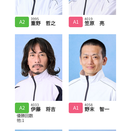
3995
4019
A2
A1
重野 哲之
笠原 亮
4033
4058
A2
A1
伊藤 将吉
野末 智一
優勝回数
他:1