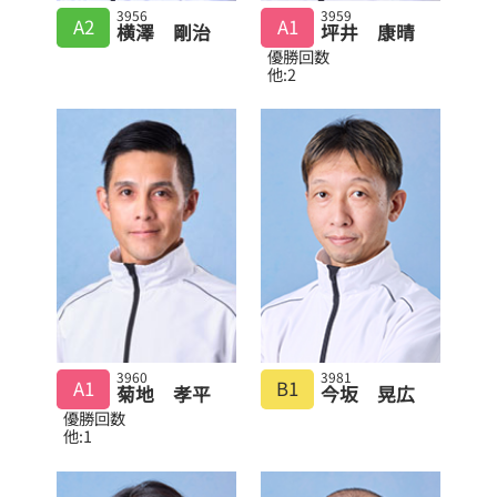
3956
3959
A2
A1
横澤 剛治
坪井 康晴
優勝回数
他:2
3960
3981
A1
B1
菊地 孝平
今坂 晃広
優勝回数
他:1