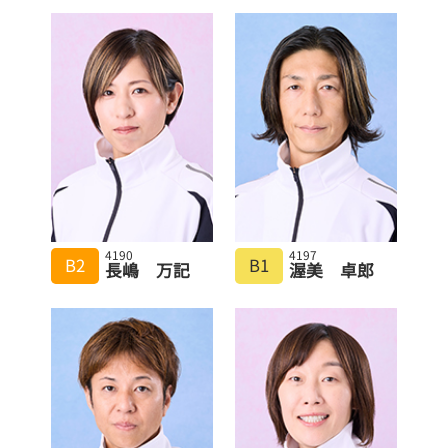
4190
4197
B2
B1
長嶋 万記
渥美 卓郎