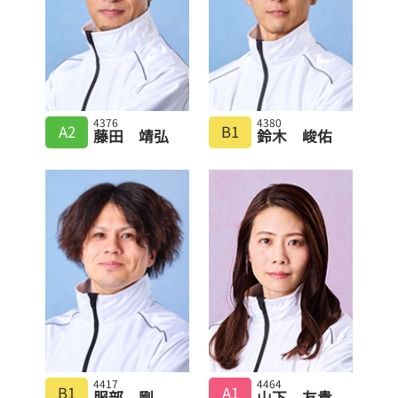
4376
4380
A2
B1
藤田 靖弘
鈴木 峻佑
4417
4464
B1
A1
服部 剛
山下 友貴