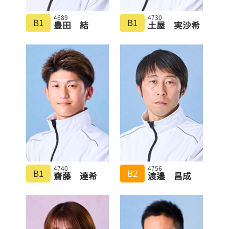
4689
4730
B1
B1
豊田 結
土屋 実沙希
4740
4756
B1
B2
齋藤 達希
渡邉 昌成