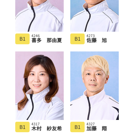
4246
4273
B1
B1
喜多 那由夏
佐藤 旭
4317
4327
B1
B1
木村 紗友希
加藤 翔