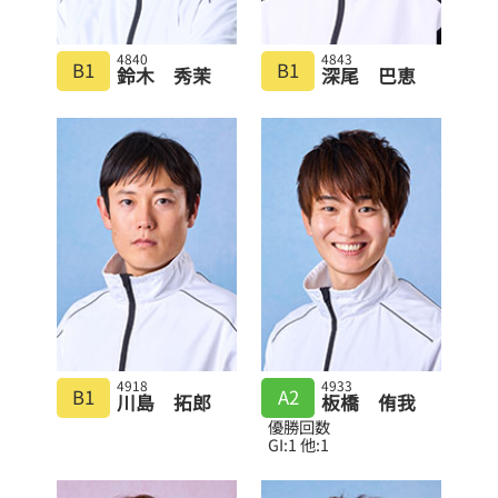
4840
4843
B1
B1
鈴木 秀茉
深尾 巴恵
4918
4933
B1
A2
川島 拓郎
板橋 侑我
優勝回数
GI:1 他:1