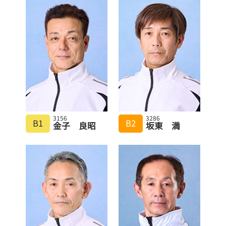
3156
3286
B1
B2
金子 良昭
坂東 満