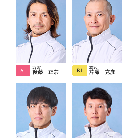
3987
3990
A1
B1
後藤 正宗
芹澤 克彦