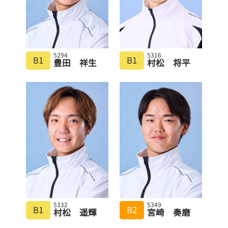
5294
5316
B1
B1
豊田 祥生
村松 将平
5332
5349
B1
B2
村松 遥輝
宮崎 奏磨