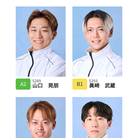
5269
5293
A2
B1
山口 晃朋
眞崎 武蔵