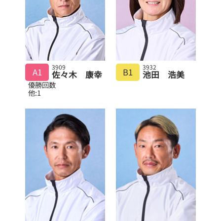
3909
3932
A1
B1
佐々木 康幸
池田 浩美
優勝回数
他:1