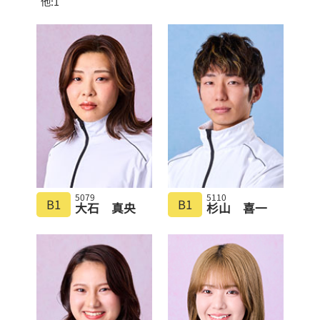
他:1
5079
5110
B1
B1
大石 真央
杉山 喜一