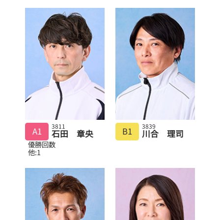
3811
3839
A1
B1
石田 章央
川合 理司
優勝回数
他:1