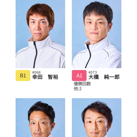
4068
4073
B1
A1
幸田 智裕
大橋 純一郎
優勝回数
他:2