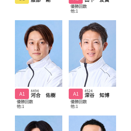
優勝回数
他:1
4494
4524
A1
A1
河合 佑樹
深谷 知博
優勝回数
優勝回数
他:1
他:1