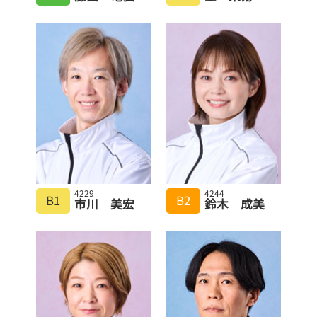
4229
4244
B1
B2
市川 美宏
鈴木 成美