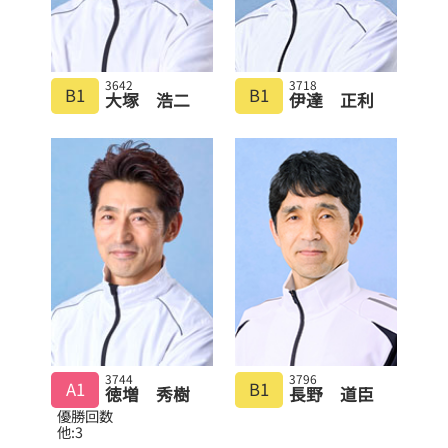
3642
3718
B1
B1
大塚 浩二
伊達 正利
3744
3796
A1
B1
徳増 秀樹
長野 道臣
優勝回数
他:3