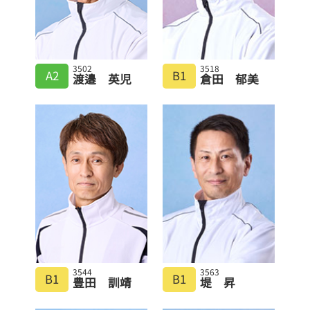
3502
3518
A2
B1
渡邉 英児
倉田 郁美
3544
3563
B1
B1
豊田 訓靖
堤 昇