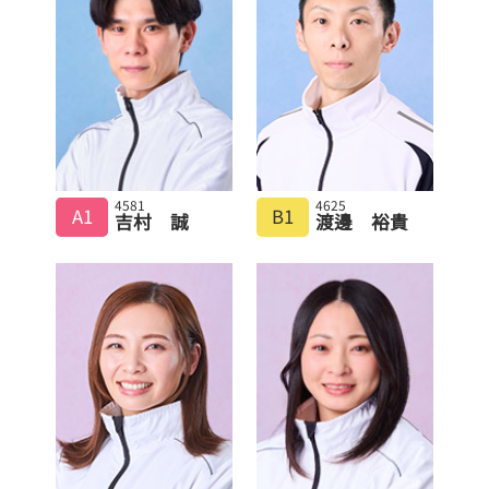
4581
4625
A1
B1
吉村 誠
渡邊 裕貴