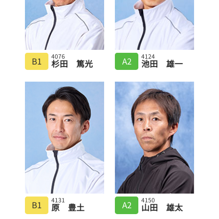
4076
4124
B1
A2
杉田 篤光
池田 雄一
4131
4150
B1
A2
原 豊土
山田 雄太