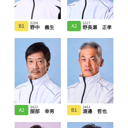
3294
3327
B1
A2
野中 義生
野長瀬 正孝
3422
3461
A2
B1
服部 幸男
渡邊 哲也