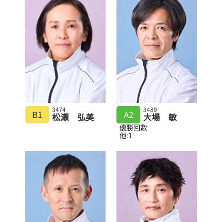
3474
3489
B1
A2
松瀬 弘美
大場 敏
優勝回数
他:1