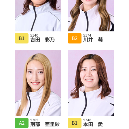
5140
5174
B1
B2
吉田 彩乃
川井 萌
5205
5248
A2
B1
刑部 亜里紗
本田 愛