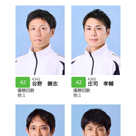
4342
4360
A2
A2
谷野 錬志
庄司 孝輔
優勝回数
優勝回数
他:1
他:1