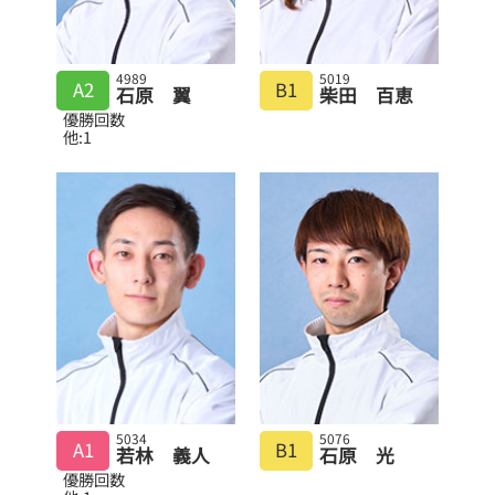
4989
5019
A2
B1
石原 翼
柴田 百恵
優勝回数
他:1
5034
5076
A1
B1
若林 義人
石原 光
優勝回数