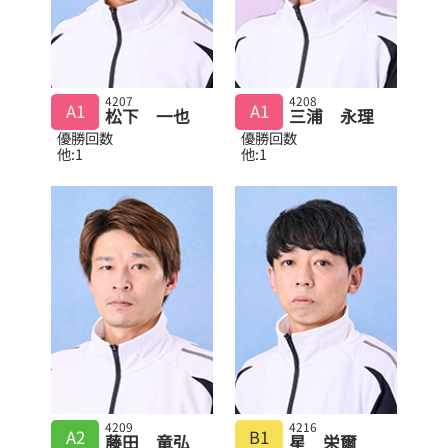
4207
4208
A1
A1
松下 一也
三浦 永理
優勝回数
優勝回数
他:1
他:1
4209
4216
A2
B1
藤田 竜弘
星 栄爾