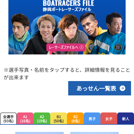
※選手写真・名前をタップすると、詳細情報を見ること
が出来ます
あっせん一覧表
全選手
A1
A2
B1
B2
男子
女子
新人
(93名)
(16名)
(19名)
(50名)
(8名)