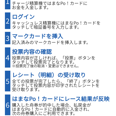
1
チャージ精算機ではまなPo！カードに
お金を入金します。
ログイン
2
キャッシュレス精算機にはまなPo！カードを
タッチして暗証番号を入力します。
マークカードを挿入
3
記入済みのマークカードを挿入します。
投票内容の確認
4
投票内容が正しければ、「投票」ボタンを
タッチして投票完了となります。
※投票完了後の取消・変更はできません。
レシート（明細）の受け取り
5
全ての投票が完了したら、「終了」ボタンを
タッチして投票内容が印字されたレシートを
受け取ります。
はまなPo！カードにレース結果が反映
6
購入した舟券が的中した場合、払戻金が
はまなPo！カードに自動的に入金され、
次の舟券購入にご利用できます。