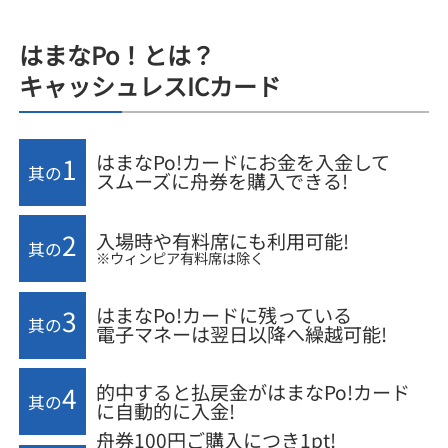
はまなPo！とは？
キャッシュレスICカード
はまなPo!カードにお金を入金して
1
其の
スムーズに舟券を購入できる!
2
入場時や有料席にも利用可能!
其の
※ウィンピア有料席は除く
はまなPo!カードに残っている
3
其の
電子マネーは翌日以降へ繰越可能!
的中すると払戻金がはまなPo!カード
4
其の
に自動的に入金!
舟券100円ご購入につき1pt!