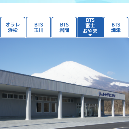
BTS
オラレ
BTS
BTS
BTS
富士
浜松
玉川
岩間
焼津
おやま