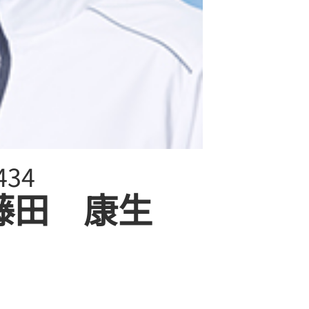
434
藤田 康生