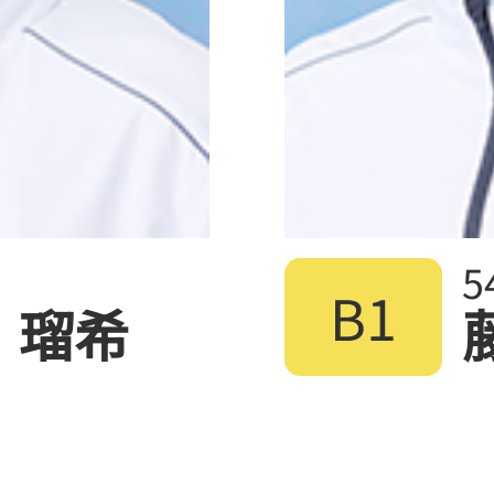
5
B1
 瑠希