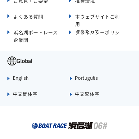
ご意見・ご要望
推奨環境
よくある質問
本ウェブサイトご利
用
にあたって
浜名湖ボートレース
プライバシーポリシ
企業団
ー
Global
English
Português
中文簡体字
中文繁体字