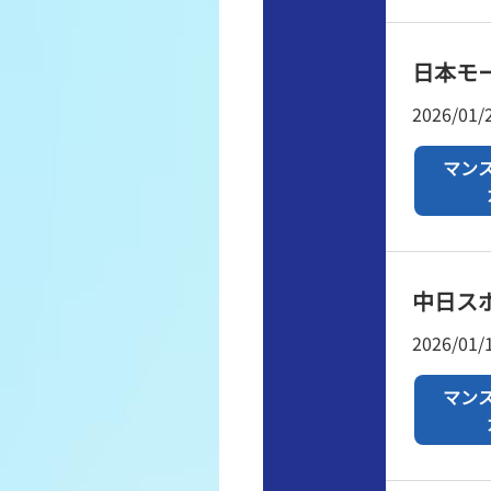
日本モ
2026/01/
マン
中日ス
2026/01/
マン