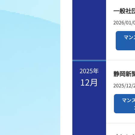
一般社団
2026/01/
マン
2025年
静岡新聞社
12月
2025/12/
マン