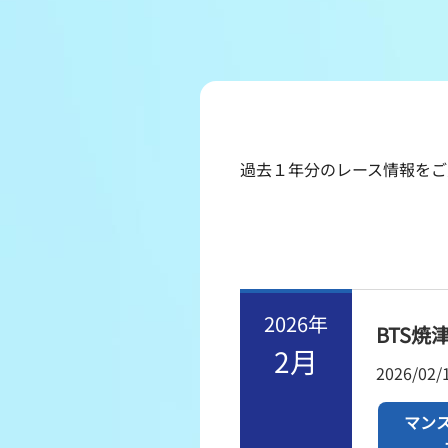
レース結果
出走表・前日予想PDF
モーター抽選結果・前検
過去１年分のレース情報をご
企画レース
得点率ランキング
2026年
BTS焼
2月
2026/02/
マン