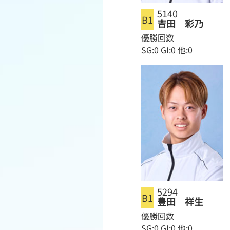
5140
B1
吉田 彩乃
優勝回数
SG:0 GI:0 他:0
5294
B1
豊田 祥生
優勝回数
SG:0 GI:0 他:0