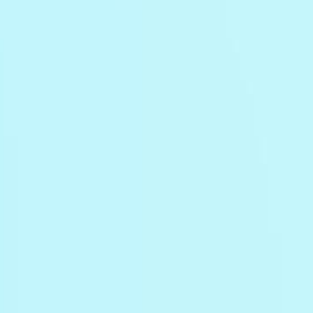
レース結果
出走表・前日予想PDF
モーター抽選結果・前検
企画レース
得点率ランキング