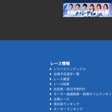
レース情報
シリーズインデックス
出場予定選手一覧
レース展望
レース結果
出走表・前日予想PDF
モーター抽選結果・前検タイムランキン
企画レース
得点率ランキング
モーターランキング