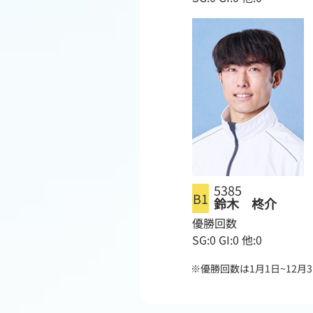
5385
B1
鈴木 柊介
優勝回数
SG:0 GI:0 他:0
※優勝回数は1月1日~12月