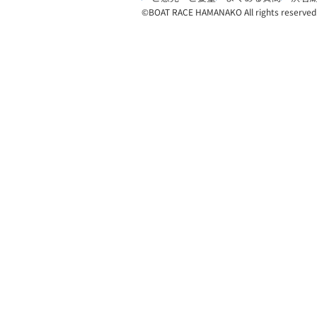
©︎
BOAT RACE HAMANAKO All rights reserved