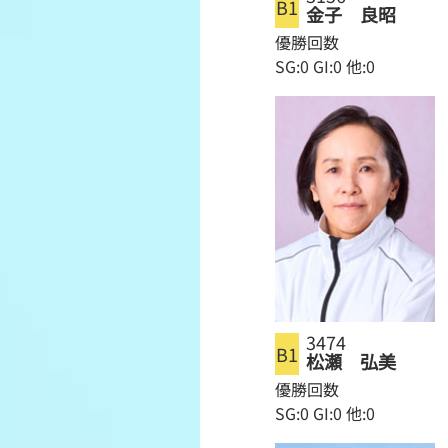
B1
金子 良昭
優勝回数
SG:0 GI:0 他:0
3474
B1
松瀬 弘美
優勝回数
SG:0 GI:0 他:0