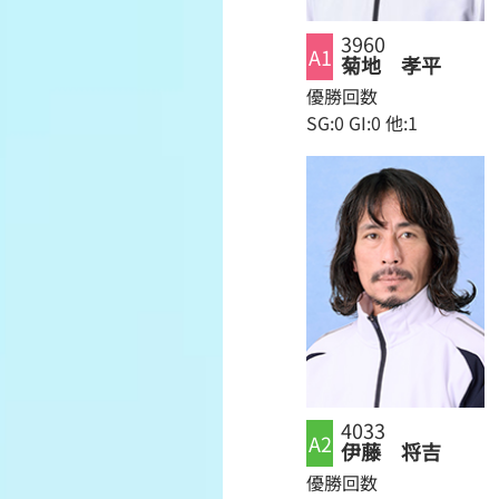
3960
A1
菊地 孝平
優勝回数
SG:0 GI:0 他:1
4033
A2
伊藤 将吉
優勝回数