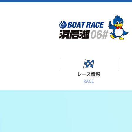
レース情報
RACE
シリーズインデックス
出場予定選手一覧
レース展望