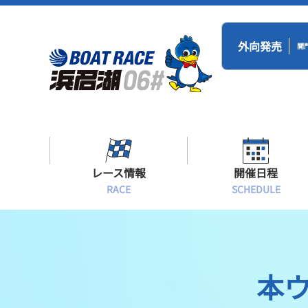
外向発売
開
レース情報
開催日程
RACE
SCHEDULE
シリーズインデックス
BR浜名湖・BT
開催日程
出場予定選手一覧
本
レース展望