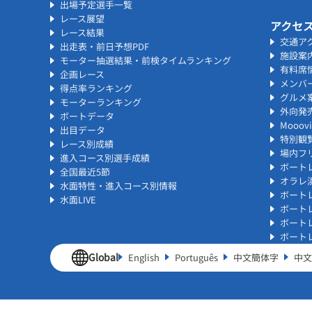
出場予定選手一覧
レース展望
アクセ
レース結果
交通ア
出走表・前日予想PDF
施設案
モーター抽選結果・前検タイムランキング
有料席
企画レース
メンバ
得点率ランキング
グルメ
モーターランキング
外向発
ボートデータ
Mooo
出目データ
特別観
レース別成績
場内フリ
進入コース別選手成績
ボート
全国最近5節
オラレ
水面特性・進入コース別情報
ボート
水面LIVE
ボート
ボート
ボート
Global
English
Português
中文簡体字
中文