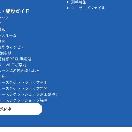
選手募集
レーサーズファイル
ス・施設ガイド
クセス
内
情報
ーズルーム
案内
売所ウィンピア
vi浜名湖
覧施設ROKU浜名湖
ーWi-Fiご案内
レース浜名湖の楽しみ方
浜松
レースチケットショップ玉川
レースチケットショップ岩間
レースチケットショップ富士おやま
レースチケットショップ焼津
繁体字