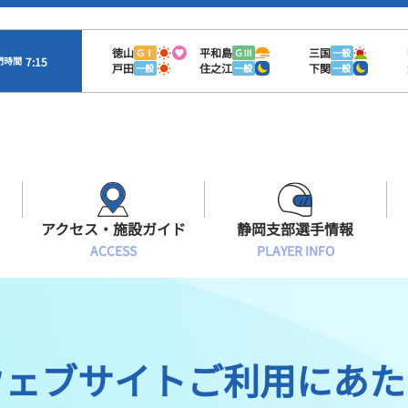
徳山
平和島
三国
ＧⅠ
ＧⅢ
一般
7:15
門時間
戸田
住之江
下関
一般
一般
一般
アクセス・施設ガイド
静岡支部選手情報
ACCESS
PLAYER INFO
Sオラレ浜松
交通アクセス
モーターランキング
静岡支部選手一覧
施設案内
ボートデータ
選手募集
ウェブサイトご利用にあた
有料席情報
出目データ
レーサーズファイル