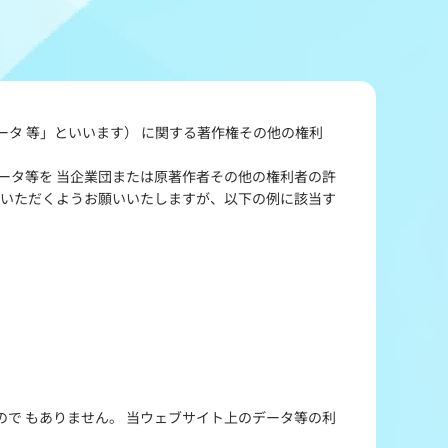
冠レース協賛キャンペーン
ボートレースチケットショップ玉川
＆スポンサー紹介
ボートレースチケットショップ岩間
出走表配布場所
タ 等」といいます） に関する著作権その他の権利
ボートレースチケットショップ富士おやま
コンビニ出走表
ータ等を 当企業団または原著作者その他の権利者の許
ボートレースチケットショップ焼津
ていただくようお願いいたしますが、以下の例に該当す
で もありません。 当ウェブサイト上のデータ等の利