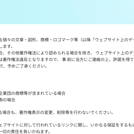
メンバーズルーム
レース別成績
グルメ案内
進入コース別選手成績
る個々の文章・図形、商標・ロゴマーク等（以降「ウェブサイト上のデー
外向発売所ウィンピア
全国最近5節
します。
合、その他著作権法により認められる場合を除き、 ウェブサイト上のデ
Mooovi浜名湖
水面特性・進入コース別情報
は著作権法違反となりますので、 事 前に当方にご連絡の上、許諾を得
ので、予めご了承ください。
特別観覧施設ROKU浜名湖
水面LIVE
企業団の商標等が含まれている場合
用の場合
る場合も、著作権表示の変更、削除等を行わないでください。
ェブサイトに対して行われているリンクに関し、いかなる保証をするもの
一切の責任を負いかねます。