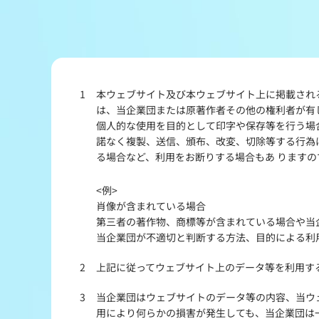
レース結果
出走表・前日予想PDF
1
本ウェブサイト及び本ウェブサイト上に掲載され
モーター抽選結果・前検タイムランキング
は、当企業団または原著作者その他の権利者が有
個人的な使用を目的として印字や保存等を行う場
企画レース
諾なく複製、送信、頒布、改変、切除等する行為
る場合など、利用をお断りする場合もあ ります
得点率ランキング
<例>
肖像が含まれている場合
第三者の著作物、商標等が含まれている場合や当
当企業団が不適切と判断する方法、目的による利
2
上記に従ってウェブサイト上のデータ等を利用す
3
当企業団はウェブサイトのデータ等の内容、当ウ
用により何らかの損害が発生しても、当企業団は