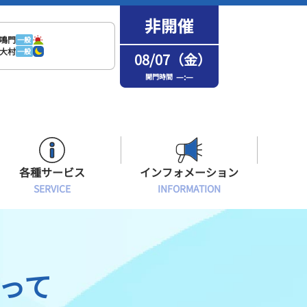
鳴門
一般
大村
一般
08/07（金）
—:—
開門時間
各種サービス
インフォメーション
SERVICE
INFORMATION
はまなPo！カード会員
場内フリーWi-Fiご案内
インフォメーション
メンバーズルーム会員
ボートレース浜名湖の楽しみ方
イベント・ファンサービス
って
選手応援横断幕について
オラレ浜松