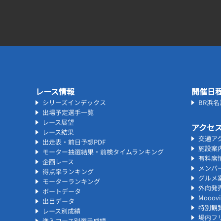
レース情報
開催日
シリーズインデックス
BR浜
出場予定選手一覧
レース展望
アクセ
レース結果
交通ア
出走表・前日予想PDF
施設案
モーター抽選結果・前検タイムランキング
有料席
企画レース
メンバ
得点率ランキング
グルメ
モーターランキング
外向発
ボートデータ
Mooo
出目データ
特別観
レース別成績
場内フリ
進入コース別選手成績