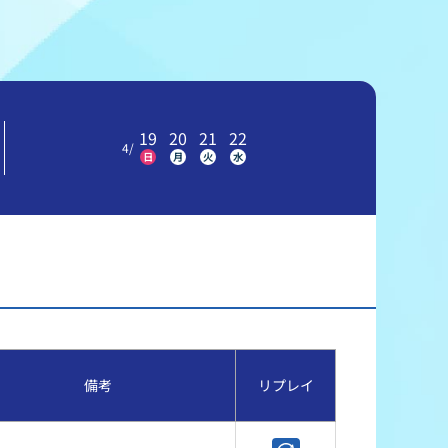
冠レース協賛キャンペーン
ボートレースチケットショップ玉川
＆スポンサー紹介
ボートレースチケットショップ岩間
出走表配布場所
ボートレースチケットショップ富士おやま
19
20
21
22
4
/
日
月
火
水
コンビニ出走表
ボートレースチケットショップ焼津
備考
リプレイ