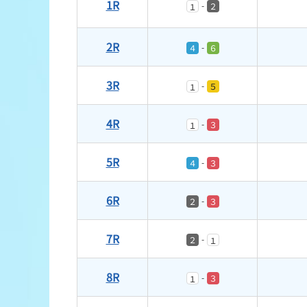
1R
-
２
１
2R
-
４
６
3R
-
５
１
4R
-
３
１
5R
-
４
３
6R
-
２
３
7R
-
２
１
8R
-
３
１