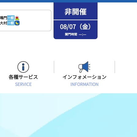
鳴門
一般
大村
一般
08/07（金）
—:—
開門時間
各種サービス
インフォメーション
SERVICE
INFORMATION
はまなPo！カード会員
場内フリーWi-Fiご案内
インフォメーション
メンバーズルーム会員
ボートレース浜名湖の楽しみ方
イベント・ファンサービス
選手応援横断幕について
オラレ浜松