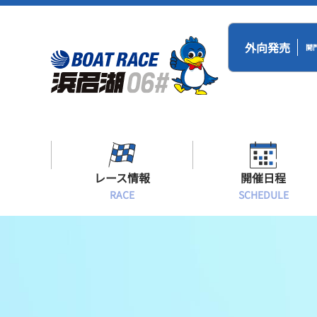
外向発売
開
レース情報
開催日程
RACE
SCHEDULE
シリーズインデックス
BR浜名湖・BT
開催日程
出場予定選手一覧
レース展望