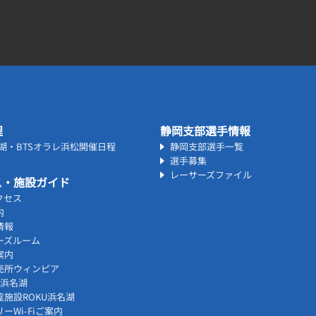
程
静岡支部選手情報
名湖・BTSオラレ浜松開催日程
静岡支部選手一覧
選手募集
レーサーズファイル
ス・施設ガイド
クセス
内
情報
ーズルーム
案内
売所ウィンピア
vi浜名湖
覧施設ROKU浜名湖
ーWi-Fiご案内