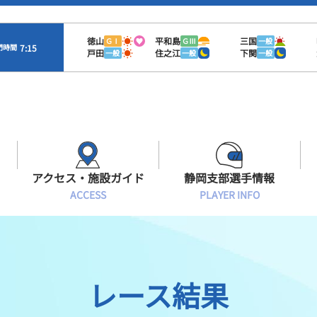
徳山
平和島
三国
ＧⅠ
ＧⅢ
一般
7:15
門時間
戸田
住之江
下関
一般
一般
一般
アクセス・施設ガイド
静岡支部選手情報
ACCESS
PLAYER INFO
Sオラレ浜松
交通アクセス
モーターランキング
静岡支部選手一覧
施設案内
ボートデータ
選手募集
レース結果
有料席情報
出目データ
レーサーズファイル