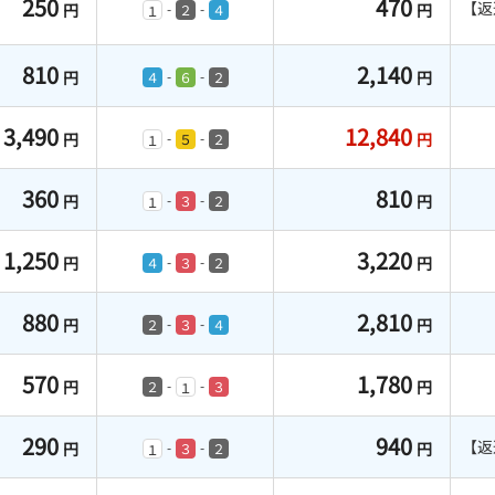
250
470
【返
円
円
-
-
２
４
１
810
2,140
円
円
-
-
４
６
２
3,490
12,840
円
円
-
-
５
２
１
360
810
円
円
-
-
３
２
１
1,250
3,220
円
円
-
-
４
３
２
880
2,810
円
円
-
-
２
３
４
570
1,780
円
円
-
-
２
３
１
290
940
【返
円
円
-
-
３
２
１