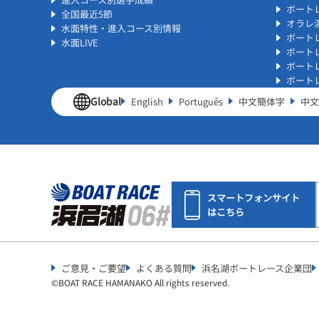
ボート
全国最近5節
オラレ
水面特性・進入コース別情報
ボート
水面LIVE
ボート
ボート
ボート
Global
English
Português
中文簡体字
中文
スマートフォンサイト
はこちら
ご意見・ご要望
よくある質問
浜名湖ボートレース企業団
©︎
BOAT RACE HAMANAKO All rights reserved.