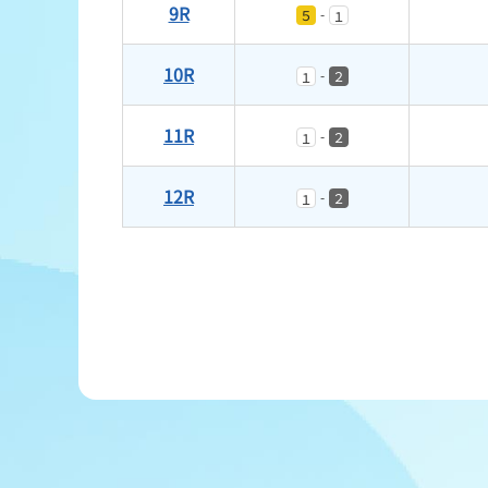
9R
-
５
１
10R
-
２
１
11R
-
２
１
12R
-
２
１