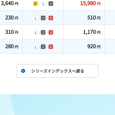
3,640
15,980
円
円
-
-
５
２
１
230
510
円
円
-
-
２
３
１
310
1,170
円
円
-
-
２
３
１
280
920
円
円
-
-
２
３
１
シリーズインデックスへ戻る