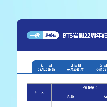
レース結果
出走表・前日予想PDF
モーター抽選結果・前検タイムランキング
BTS岩間22周年
一般
最終日
企画レース
得点率ランキング
初 日
２日目
３日
04月19日(日)
04月20日(月)
04月21
2連勝単式
レース
組番