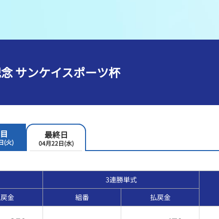
メンバーズルーム
レース別成績
グルメ案内
進入コース別選手成績
外向発売所ウィンピア
全国最近5節
記念 サンケイスポーツ杯
Mooovi浜名湖
水面特性・進入コース別情報
特別観覧施設ROKU浜名湖
水面LIVE
目
最終日
日(火)
04月22日(水)
3連勝単式
払戻金
組番
払戻金