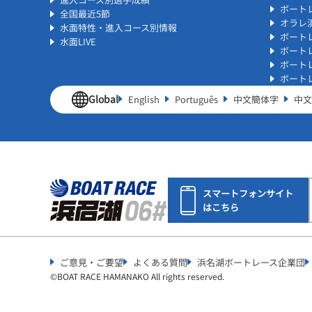
ボート
全国最近5節
オラレ
水面特性・進入コース別情報
ボート
水面LIVE
ボート
ボート
ボート
Global
English
Português
中文簡体字
中文
スマートフォンサイト
はこちら
ご意見・ご要望
よくある質問
浜名湖ボートレース企業団
©︎
BOAT RACE HAMANAKO All rights reserved.