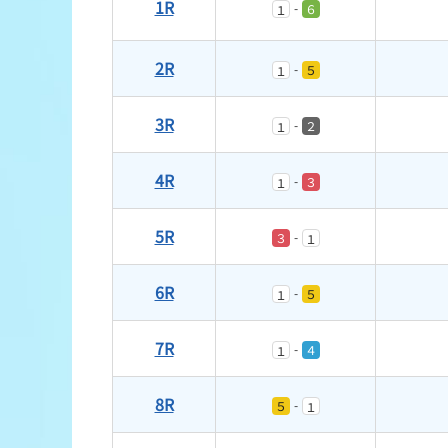
1R
-
６
１
2R
-
５
１
3R
-
２
１
4R
-
３
１
5R
-
３
１
6R
-
５
１
7R
-
４
１
8R
-
５
１