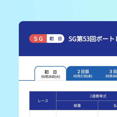
レース結果
出走表・前日予想PDF
モーター抽選結果・前検タイムランキング
SG第53回ボー
ＳＧ
初 日
企画レース
得点率ランキング
２日目
３日
初 日
05月27日(水)
05月28
05月26日(火)
2連勝単式
レース
組番