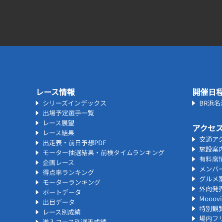
レース情報
開催日
シリーズインデックス
BR浜
出場予定選手一覧
レース展望
アクセ
レース結果
交通ア
出走表・前日予想PDF
施設案
モーター抽選結果・前検タイムランキング
有料席
企画レース
メンバ
得点率ランキング
グルメ
モーターランキング
外向発
ボートデータ
Mooo
出目データ
特別観
レース別成績
場内フリ
進入コース別選手成績