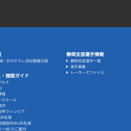
程
静岡支部選手情報
名湖・BTSオラレ浜松開催日程
静岡支部選手一覧
選手募集
レーサーズファイル
ス・施設ガイド
クセス
内
情報
ーズルーム
案内
売所ウィンピア
vi浜名湖
覧施設ROKU浜名湖
ーWi-Fiご案内