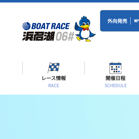
外向発売
開
レース情報
開催日程
RACE
SCHEDULE
シリーズインデックス
BR浜名湖・BT
開催日程
出場予定選手一覧
レース展望