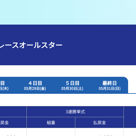
メンバーズルーム
レース別成績
グルメ案内
進入コース別選手成績
外向発売所ウィンピア
全国最近5節
トレースオールスター
Mooovi浜名湖
水面特性・進入コース別情報
特別観覧施設ROKU浜名湖
水面LIVE
目
４日目
５日目
最終日
日(木)
05月29日(金)
05月30日(土)
05月31日(日)
3連勝単式
払戻金
組番
払戻金