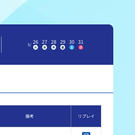
冠レース協賛キャンペーン
ボートレースチケットショップ玉川
＆スポンサー紹介
ボートレースチケットショップ岩間
出走表配布場所
ボートレースチケットショップ富士おやま
26
27
28
29
30
31
5
/
火
水
木
金
土
日
コンビニ出走表
ボートレースチケットショップ焼津
備考
リプレイ