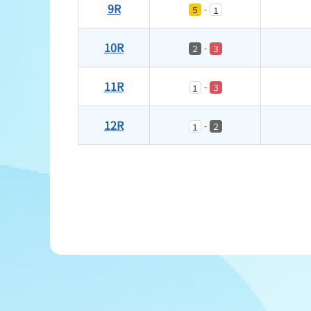
9R
-
５
１
10R
-
２
３
11R
-
３
１
12R
-
２
１