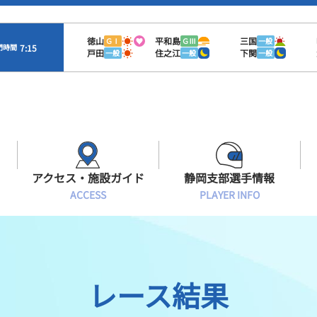
徳山
平和島
三国
ＧⅠ
ＧⅢ
一般
7:15
門時間
戸田
住之江
下関
一般
一般
一般
アクセス・施設ガイド
静岡支部選手情報
ACCESS
PLAYER INFO
Sオラレ浜松
交通アクセス
モーターランキング
静岡支部選手一覧
施設案内
ボートデータ
選手募集
レース結果
有料席情報
出目データ
レーサーズファイル