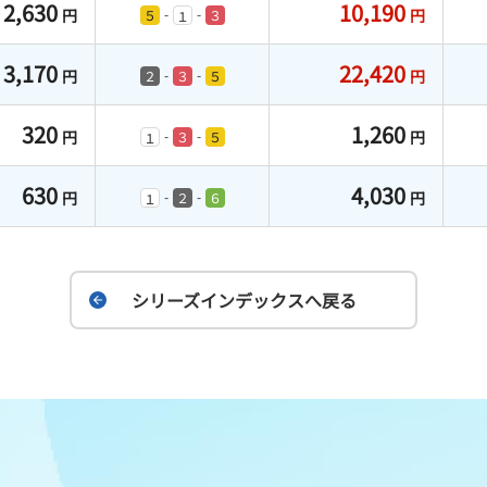
2,630
10,190
円
円
-
-
５
３
１
3,170
22,420
円
円
-
-
２
３
５
320
1,260
円
円
-
-
３
５
１
630
4,030
円
円
-
-
２
６
１
シリーズインデックスへ戻る