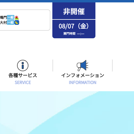
鳴門
一般
大村
一般
08/07（金）
—:—
開門時間
各種サービス
インフォメーション
SERVICE
INFORMATION
はまなPo！カード会員
場内フリーWi-Fiご案内
インフォメーション
メンバーズルーム会員
ボートレース浜名湖の楽しみ方
イベント・ファンサービス
選手応援横断幕について
オラレ浜松