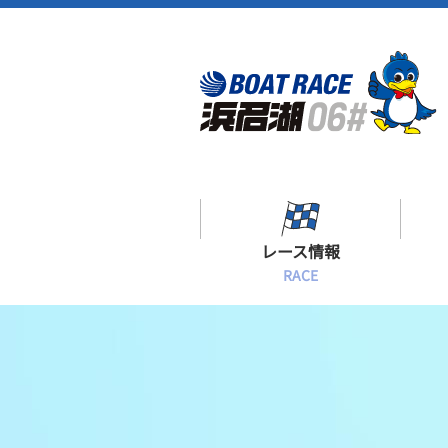
レース情報
RACE
シリーズインデックス
出場予定選手一覧
レース展望