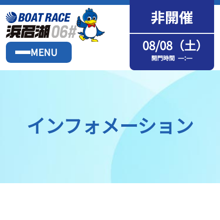
08/08（土）
MENU
—:—
開門時間
インフォメーション