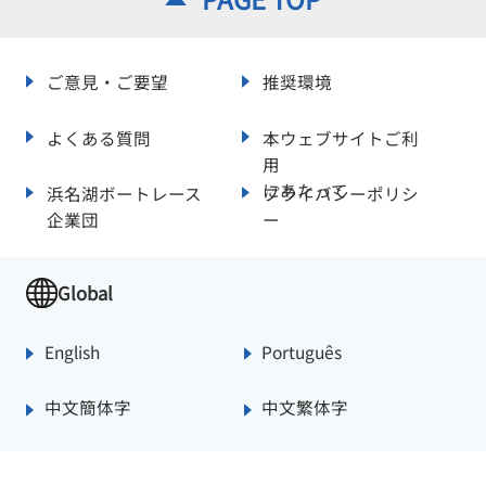
ご意見・ご要望
推奨環境
よくある質問
本ウェブサイトご利
用
にあたって
浜名湖ボートレース
プライバシーポリシ
企業団
ー
Global
English
Português
中文簡体字
中文繁体字