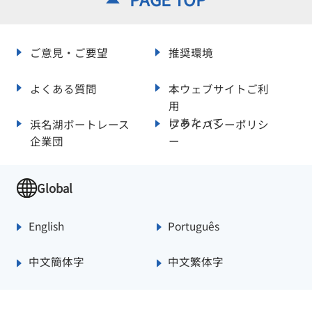
ご意見・ご要望
推奨環境
よくある質問
本ウェブサイトご利
用
にあたって
浜名湖ボートレース
プライバシーポリシ
企業団
ー
Global
English
Português
中文簡体字
中文繁体字