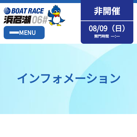
08/09（日）
MENU
—:—
開門時間
インフォメーション