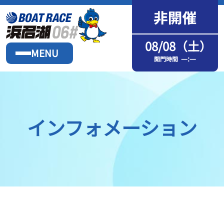
08/08（土）
MENU
—:—
開門時間
インフォメーション