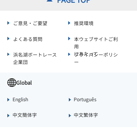
ご意見・ご要望
推奨環境
よくある質問
本ウェブサイトご利
用
にあたって
浜名湖ボートレース
プライバシーポリシ
企業団
ー
Global
English
Português
中文簡体字
中文繁体字