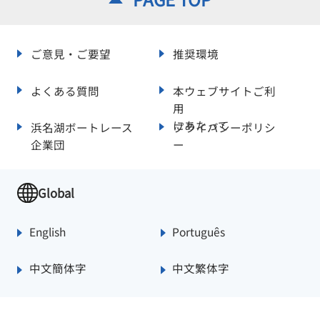
ご意見・ご要望
推奨環境
よくある質問
本ウェブサイトご利
用
にあたって
浜名湖ボートレース
プライバシーポリシ
企業団
ー
Global
English
Português
中文簡体字
中文繁体字