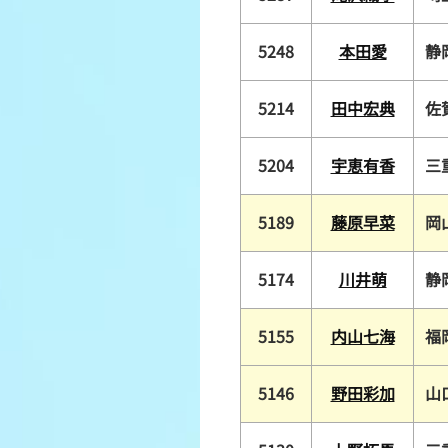
5248
本田愛
静
5214
田中宏典
佐
5204
宇恵有香
三
5189
藤原早菜
岡
5174
川井萌
静
5155
内山七海
福
5146
野田彩加
山