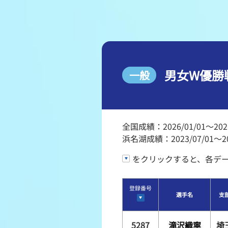
レース結果
出走表・前日予想PDF
モーター抽選結果・前検
男女W優勝
一般
企画レース
得点率ランキング
全国成績：2026/01/01～2026
浜名湖成績：2023/07/01～202
をクリックすると、各デ
登録番号
選手名
支
5287
滝沢織寧
埼