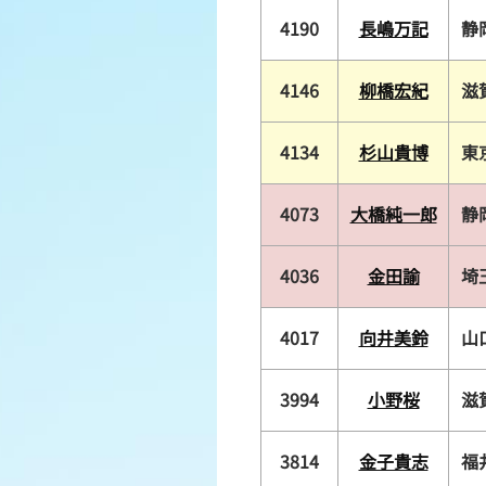
4190
長嶋万記
静
4146
柳橋宏紀
滋
4134
杉山貴博
東
4073
大橋純一郎
静
4036
金田諭
埼
4017
向井美鈴
山
3994
小野桜
滋
3814
金子貴志
福