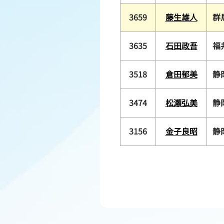
3659
藤生雄人
群
3635
石田政吾
福
3518
倉田郁美
静
3474
松瀬弘美
静
3156
金子良昭
静