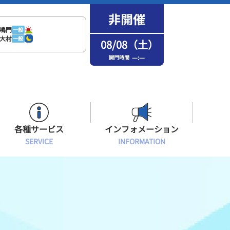
鳴門
一般
大村
一般
08/08（土）
—:—
開門時間
各種サービス
インフォメーション
SERVICE
INFORMATION
はまなPo！カード会員
場内フリーWi-Fiご案内
インフォメーション
メンバーズルーム会員
ボートレース浜名湖の楽しみ方
イベント・ファンサービス
選手応援横断幕について
オラレ浜松