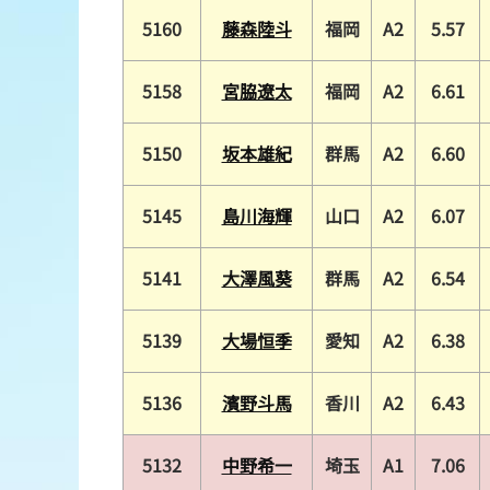
5160
藤森陸斗
福岡
A2
5.57
5158
宮脇遼太
福岡
A2
6.61
5150
坂本雄紀
群馬
A2
6.60
5145
島川海輝
山口
A2
6.07
5141
大澤風葵
群馬
A2
6.54
5139
大場恒季
愛知
A2
6.38
5136
濱野斗馬
香川
A2
6.43
5132
中野希一
埼玉
A1
7.06