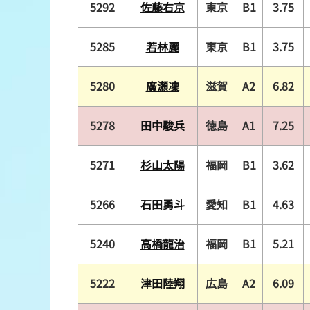
5292
佐藤右京
東京
B1
3.75
5285
若林麗
東京
B1
3.75
5280
廣瀬凜
滋賀
A2
6.82
5278
田中駿兵
徳島
A1
7.25
5271
杉山太陽
福岡
B1
3.62
5266
石田勇斗
愛知
B1
4.63
5240
高橋龍治
福岡
B1
5.21
5222
津田陸翔
広島
A2
6.09