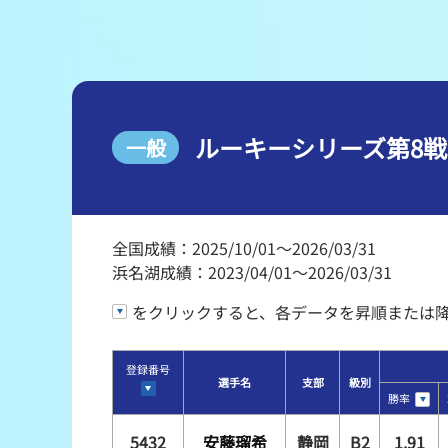
レース結果
出走表・前日予想PDF
モーター抽選結果・前検タイムランキング
ルーキーシリーズ第8戦
一般
企画レース
得点率ランキング
全国成績：2025/10/01～2026/03/31
浜名湖成績：2023/04/01～2026/03/31
をクリックすると、各データを昇順または
登録番号
選手名
支部
級別
勝率
5432
安藤瑠希
静岡
B2
1.91