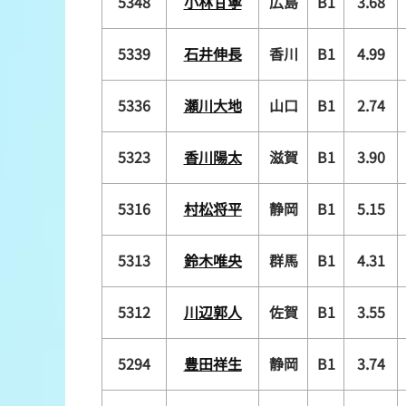
5348
小林甘寧
広島
B1
3.68
5339
石井伸長
香川
B1
4.99
5336
瀬川大地
山口
B1
2.74
5323
香川陽太
滋賀
B1
3.90
5316
村松将平
静岡
B1
5.15
5313
鈴木唯央
群馬
B1
4.31
5312
川辺郭人
佐賀
B1
3.55
5294
豊田祥生
静岡
B1
3.74