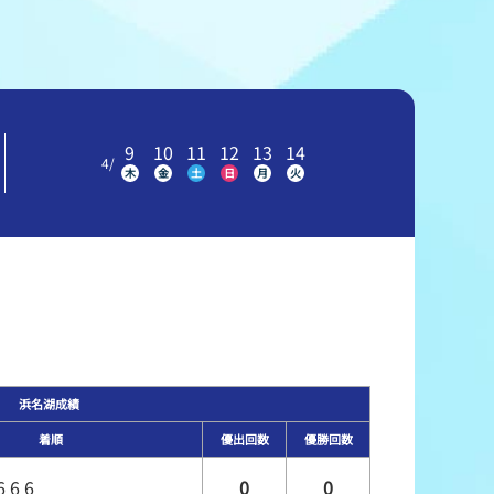
冠レース協賛キャンペーン
ボートレースチケットショップ玉川
＆スポンサー紹介
ボートレースチケットショップ岩間
出走表配布場所
ボートレースチケットショップ富士おやま
9
10
11
12
13
14
4
/
木
金
土
日
月
火
コンビニ出走表
ボートレースチケットショップ焼津
浜名湖成績
着順
優出回数
優勝回数
6 6 6
0
0