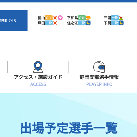
徳山
平和島
三国
ＧⅠ
ＧⅢ
一般
7:15
門時間
戸田
住之江
下関
一般
一般
一般
アクセス・施設ガイド
静岡支部選手情報
ACCESS
PLAYER INFO
Sオラレ浜松
交通アクセス
モーターランキング
静岡支部選手一覧
施設案内
ボートデータ
選手募集
出場予定選手一覧
有料席情報
出目データ
レーサーズファイル