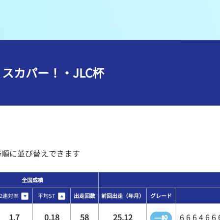
メンバーズルーム
レース別成績
グルメ案内
進入コース別選手成績
外向発売所ウィンピア
全国最近5節
 スカパー！・JLC杯
Mooovi浜名湖
水面特性・進入コース別情報
特別観覧施設ROKU浜名湖
水面LIVE
降順に並び替えできます
全国成績
2連対率
平均ST
出走回数
前回出走
（年月）
グレード
1.7
0.18
58
25.12
6 6 6 4 6 6 
一般