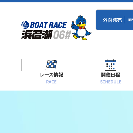
外向発売
開
レース情報
開催日程
RACE
SCHEDULE
シリーズインデックス
BR浜名湖・BT
開催日程
出場予定選手一覧
レース展望