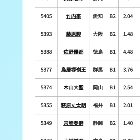
5405
竹内来
愛知
B2
2.04
5393
藤原駿
大阪
B2
1.48
5388
佐野優都
徳島
B1
4.48
5377
鳥居塚嶺王
群馬
B1
3.76
5374
木山大聖
岡山
B1
2.54
5355
萩原丈太朗
福井
B1
2.01
5349
宮崎奏磨
静岡
B2
1.40