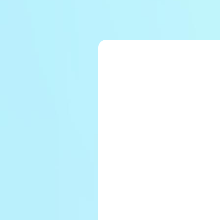
レース結果
出走表・前日予想PDF
モーター抽選結果・前検
企画レース
得点率ランキング