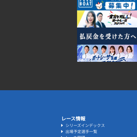
レース情報
シリーズインデックス
出場予定選手一覧