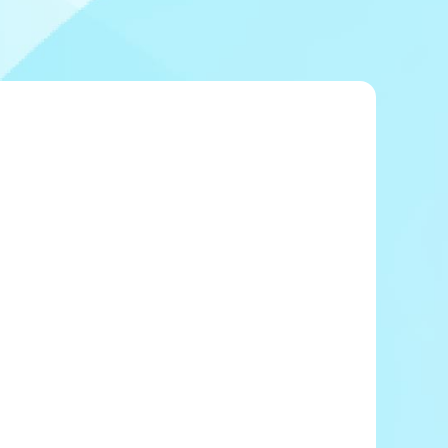
冠レース協賛キャンペーン
ボートレースチケットショップ玉川
＆スポンサー紹介
ボートレースチケットショップ岩間
出走表配布場所
ボートレースチケットショップ富士おやま
コンビニ出走表
ボートレースチケットショップ焼津