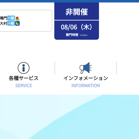
鳴門
一般
大村
一般
08/06（木）
—:—
開門時間
各種サービス
インフォメーション
SERVICE
INFORMATION
はまなPo！カード会員
場内フリーWi-Fiご案内
インフォメーション
メンバーズルーム会員
ボートレース浜名湖の楽しみ方
イベント・ファンサービス
選手応援横断幕について
オラレ浜松