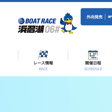
外向発売
開
レース情報
開催日程
RACE
SCHEDULE
シリーズインデックス
BR浜名湖・BT
開催日程
出場予定選手一覧
レース展望