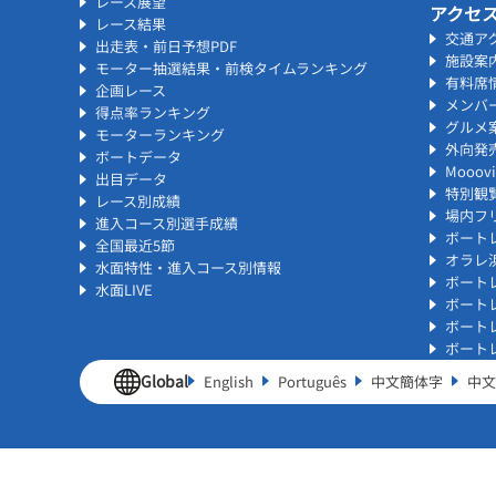
レース展望
アクセ
レース結果
交通ア
出走表・前日予想PDF
施設案
モーター抽選結果・前検タイムランキング
有料席
企画レース
メンバ
得点率ランキング
グルメ
モーターランキング
外向発
ボートデータ
Mooo
出目データ
特別観
レース別成績
場内フリ
進入コース別選手成績
ボート
全国最近5節
オラレ
水面特性・進入コース別情報
ボート
水面LIVE
ボート
ボート
ボート
Global
English
Português
中文簡体字
中文