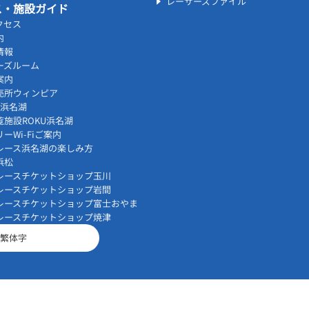
レーサーズファイル
ス・施設ガイド
クセス
内
情報
ーズルーム
案内
売所ウィンピア
vi浜名湖
覧施設ROKU浜名湖
ーWi-Fiご案内
レース浜名湖の楽しみ方
浜松
レースチケットショップ玉川
レースチケットショップ岩間
レースチケットショップ富士おやま
レースチケットショップ焼津
繁体字