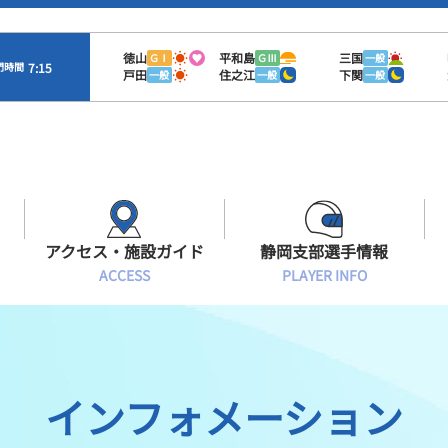
徳山
平和島
三国
ＧⅠ
ＧⅢ
一般
7:15
門時間
戸田
住之江
下関
一般
一般
一般
アクセス・施設ガイド
静岡支部選手情報
ACCESS
PLAYER INFO
Sオラレ浜松
交通アクセス
モーターランキング
静岡支部選手一覧
施設案内
ボートデータ
選手募集
インフォメーション
有料席情報
出目データ
レーサーズファイル