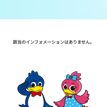
メンバーズルーム
レース別成績
グルメ案内
進入コース別選手成績
外向発売所ウィンピア
全国最近5節
該当のインフォメーションはありません。
Mooovi浜名湖
水面特性・進入コース別情報
特別観覧施設ROKU浜名湖
水面LIVE