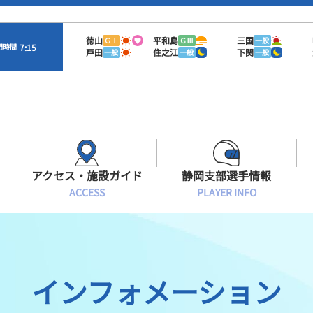
徳山
平和島
三国
ＧⅠ
ＧⅢ
一般
7:15
門時間
戸田
住之江
下関
一般
一般
一般
アクセス・施設ガイド
静岡支部選手情報
ACCESS
PLAYER INFO
Sオラレ浜松
交通アクセス
モーターランキング
静岡支部選手一覧
施設案内
ボートデータ
選手募集
インフォメーション
有料席情報
出目データ
レーサーズファイル