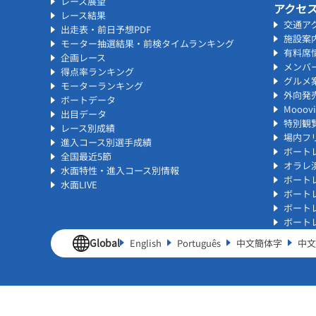
レース展望
アクセ
レース結果
交通ア
出走表・前日予想PDF
施設案
モーター抽選結果・前検タイムランキング
有料席
企画レース
メンバ
得点率ランキング
グルメ
モーターランキング
外向発
ボートデータ
Mooo
出目データ
特別観
レース別成績
場内フリ
進入コース別選手成績
ボート
全国最近5節
オラレ
水面特性・進入コース別情報
ボート
水面LIVE
ボート
ボート
ボート
Global
English
Português
中文簡体字
中文