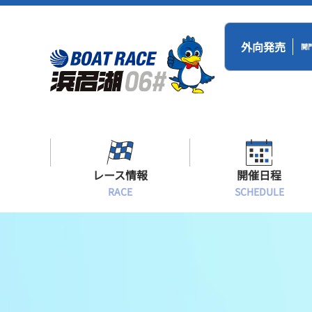
外向発売
開
レース情報
開催日程
RACE
SCHEDULE
シリーズインデックス
BR浜名湖・BT
開催日程
出場予定選手一覧
レース展望