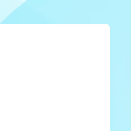
冠レース協賛キャンペーン
ボートレースチケットショップ玉川
＆スポンサー紹介
ボートレースチケットショップ岩間
出走表配布場所
ボートレースチケットショップ富士おやま
コンビニ出走表
ボートレースチケットショップ焼津