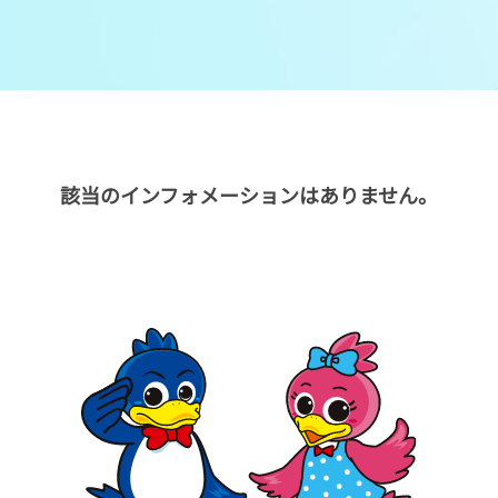
メンバーズルーム
レース別成績
グルメ案内
進入コース別選手成績
外向発売所ウィンピア
全国最近5節
該当のインフォメーションはありません。
Mooovi浜名湖
水面特性・進入コース別情報
特別観覧施設ROKU浜名湖
水面LIVE