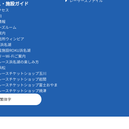
レーサーズファイル
ス・施設ガイド
クセス
内
情報
ーズルーム
案内
売所ウィンピア
vi浜名湖
覧施設ROKU浜名湖
ーWi-Fiご案内
レース浜名湖の楽しみ方
浜松
レースチケットショップ玉川
レースチケットショップ岩間
レースチケットショップ富士おやま
レースチケットショップ焼津
繁体字