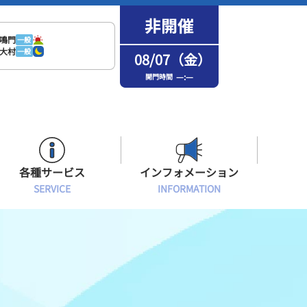
鳴門
一般
大村
一般
08/07（金）
—:—
開門時間
各種サービス
インフォメーション
SERVICE
INFORMATION
はまなPo！カード会員
場内フリーWi-Fiご案内
インフォメーション
メンバーズルーム会員
ボートレース浜名湖の楽しみ方
イベント・ファンサービス
選手応援横断幕について
オラレ浜松