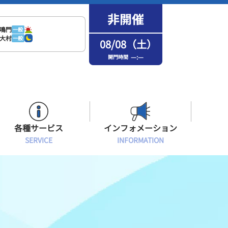
鳴門
一般
大村
一般
08/08（土）
—:—
開門時間
各種サービス
インフォメーション
SERVICE
INFORMATION
はまなPo！カード会員
場内フリーWi-Fiご案内
インフォメーション
メンバーズルーム会員
ボートレース浜名湖の楽しみ方
イベント・ファンサービス
選手応援横断幕について
オラレ浜松