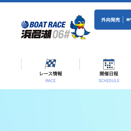
外向発売
開
レース情報
開催日程
RACE
SCHEDULE
シリーズインデックス
BR浜名湖・BT
開催日程
出場予定選手一覧
レース展望