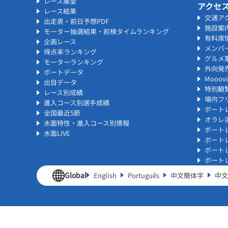
レース展望
アクセ
レース結果
交通ア
出走表・前日予想PDF
施設案
モーター抽選結果・前検タイムランキング
有料席
企画レース
メンバ
得点率ランキング
グルメ
モーターランキング
外向発
ボートデータ
Mooo
出目データ
特別観
レース別成績
場内フリ
進入コース別選手成績
ボート
全国最近5節
オラレ
水面特性・進入コース別情報
ボート
水面LIVE
ボート
ボート
ボート
Global
English
Português
中文簡体字
中文