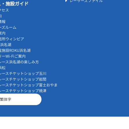
レーサーズファイル
ス・施設ガイド
クセス
内
情報
ーズルーム
案内
売所ウィンピア
vi浜名湖
覧施設ROKU浜名湖
ーWi-Fiご案内
レース浜名湖の楽しみ方
浜松
レースチケットショップ玉川
レースチケットショップ岩間
レースチケットショップ富士おやま
レースチケットショップ焼津
繁体字