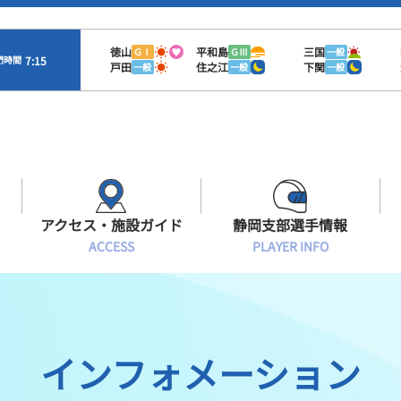
徳山
平和島
三国
ＧⅠ
ＧⅢ
一般
7:15
門時間
戸田
住之江
下関
一般
一般
一般
アクセス・施設ガイド
静岡支部選手情報
ACCESS
PLAYER INFO
Sオラレ浜松
交通アクセス
モーターランキング
静岡支部選手一覧
施設案内
ボートデータ
選手募集
インフォメーション
有料席情報
出目データ
レーサーズファイル