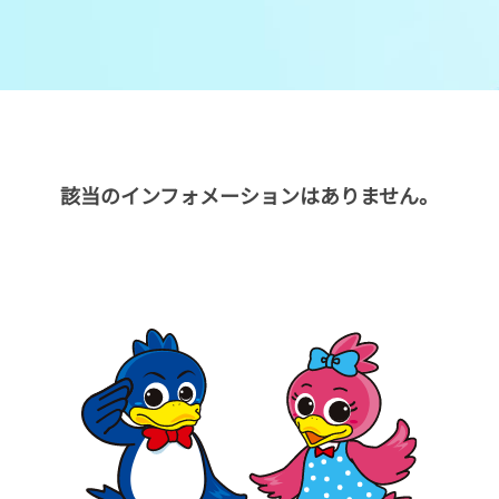
メンバーズルーム
レース別成績
グルメ案内
進入コース別選手成績
外向発売所ウィンピア
全国最近5節
該当のインフォメーションはありません。
Mooovi浜名湖
水面特性・進入コース別情報
特別観覧施設ROKU浜名湖
水面LIVE