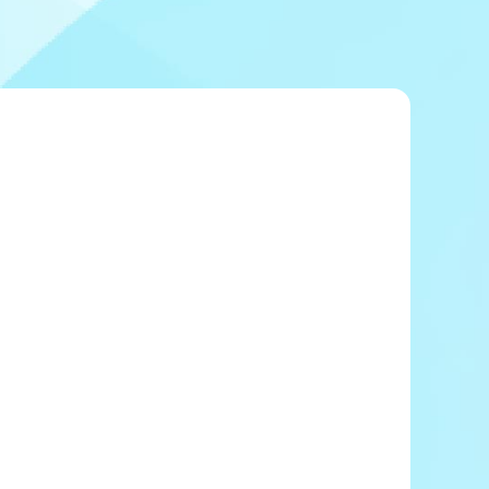
冠レース協賛キャンペーン
ボートレースチケットショップ玉川
＆スポンサー紹介
ボートレースチケットショップ岩間
出走表配布場所
ボートレースチケットショップ富士おやま
コンビニ出走表
ボートレースチケットショップ焼津