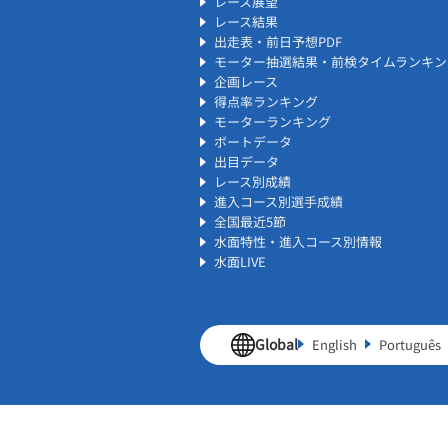
レース展望
レース結果
出走表・前日予想PDF
モーター抽選結果・前検タイムランキン
企画レース
得点率ランキング
モーターランキング
ボートデータ
出目データ
レース別成績
進入コース別選手成績
全国最近5節
水面特性・進入コース別情報
水面LIVE
Global
English
Português