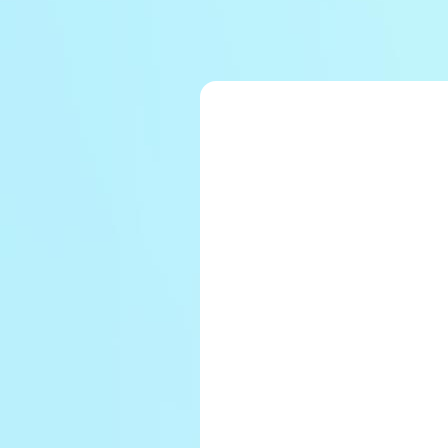
レース結果
出走表・前日予想PDF
モーター抽選結果・前検
企画レース
得点率ランキング