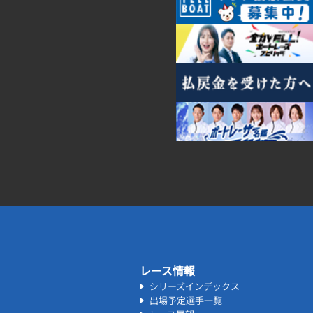
レース情報
シリーズインデックス
出場予定選手一覧