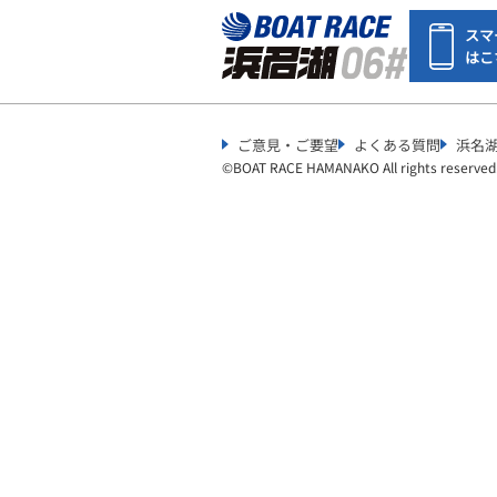
スマ
はこ
ご意見・ご要望
よくある質問
浜名
©︎
BOAT RACE HAMANAKO All rights reserved