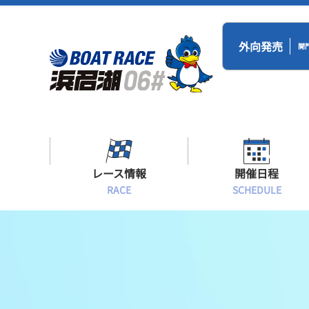
外向発売
開
レース情報
開催日程
RACE
SCHEDULE
シリーズインデックス
BR浜名湖・BT
開催日程
出場予定選手一覧
レース展望