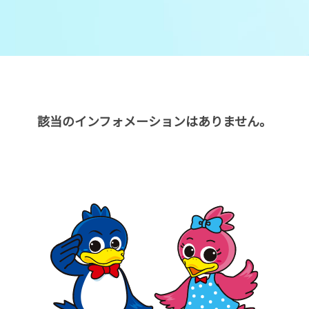
メンバーズルーム
レース別成績
グルメ案内
進入コース別選手成績
外向発売所ウィンピア
全国最近5節
該当のインフォメーションはありません。
Mooovi浜名湖
水面特性・進入コース別情報
特別観覧施設ROKU浜名湖
水面LIVE