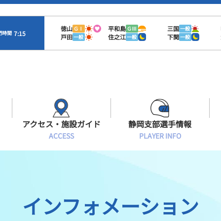
徳山
平和島
三国
ＧⅠ
ＧⅢ
一般
7:15
門時間
戸田
住之江
下関
一般
一般
一般
アクセス・施設ガイド
静岡支部選手情報
ACCESS
PLAYER INFO
Sオラレ浜松
交通アクセス
モーターランキング
静岡支部選手一覧
施設案内
ボートデータ
選手募集
インフォメーション
有料席情報
出目データ
レーサーズファイル