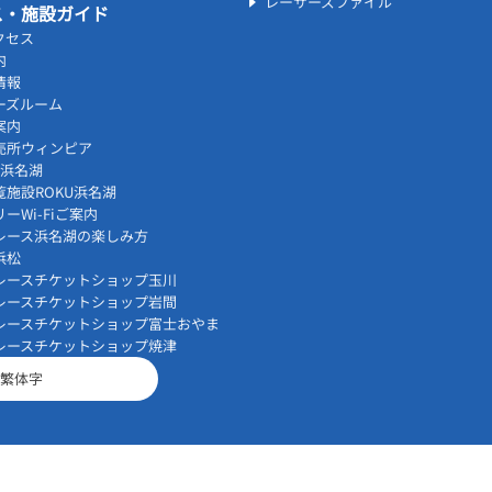
レーサーズファイル
ス・施設ガイド
クセス
内
情報
ーズルーム
案内
売所ウィンピア
vi浜名湖
覧施設ROKU浜名湖
ーWi-Fiご案内
レース浜名湖の楽しみ方
浜松
レースチケットショップ玉川
レースチケットショップ岩間
レースチケットショップ富士おやま
レースチケットショップ焼津
繁体字