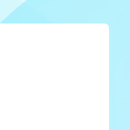
冠レース協賛キャンペーン
ボートレースチケットショップ玉川
＆スポンサー紹介
ボートレースチケットショップ岩間
出走表配布場所
ボートレースチケットショップ富士おやま
コンビニ出走表
ボートレースチケットショップ焼津