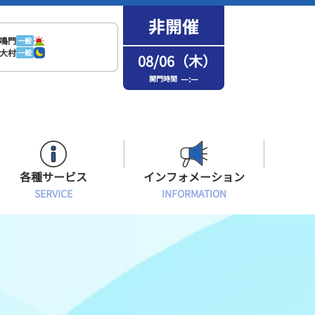
鳴門
一般
大村
一般
08/06（木）
—:—
開門時間
各種サービス
インフォメーション
SERVICE
INFORMATION
はまなPo！カード会員
場内フリーWi-Fiご案内
インフォメーション
メンバーズルーム会員
ボートレース浜名湖の楽しみ方
イベント・ファンサービス
選手応援横断幕について
オラレ浜松