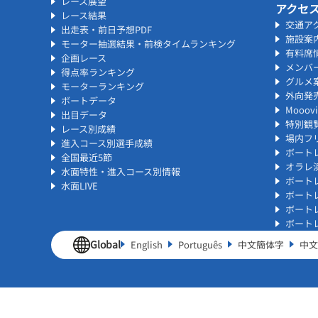
レース展望
アクセ
レース結果
交通ア
出走表・前日予想PDF
施設案
モーター抽選結果・前検タイムランキング
有料席
企画レース
メンバ
得点率ランキング
グルメ
モーターランキング
外向発
ボートデータ
Mooo
出目データ
特別観
レース別成績
場内フリ
進入コース別選手成績
ボート
全国最近5節
オラレ
水面特性・進入コース別情報
ボート
水面LIVE
ボート
ボート
ボート
Global
English
Português
中文簡体字
中文