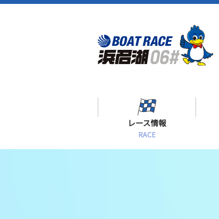
レース情報
RACE
シリーズインデックス
出場予定選手一覧
レース展望