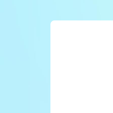
レース結果
出走表・前日予想PDF
モーター抽選結果・前検
企画レース
得点率ランキング