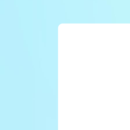
レース結果
出走表・前日予想PDF
モーター抽選結果・前検
企画レース
得点率ランキング