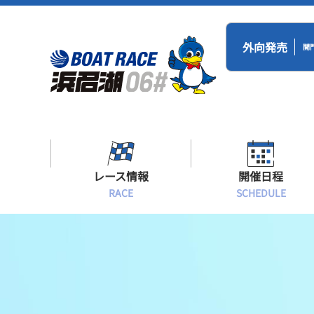
外向発売
開
レース情報
開催日程
RACE
SCHEDULE
シリーズインデックス
BR浜名湖・BT
開催日程
出場予定選手一覧
レース展望