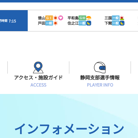
徳山
平和島
三国
ＧⅠ
ＧⅢ
一般
7:15
門時間
戸田
住之江
下関
一般
一般
一般
アクセス・施設ガイド
静岡支部選手情報
ACCESS
PLAYER INFO
Sオラレ浜松
交通アクセス
モーターランキング
静岡支部選手一覧
施設案内
ボートデータ
選手募集
インフォメーション
有料席情報
出目データ
レーサーズファイル