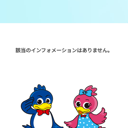
メンバーズルーム
レース別成績
グルメ案内
進入コース別選手成績
外向発売所ウィンピア
全国最近5節
該当のインフォメーションはありません。
Mooovi浜名湖
水面特性・進入コース別情報
特別観覧施設ROKU浜名湖
水面LIVE