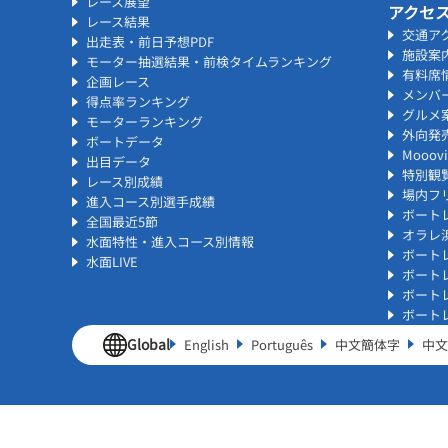
レース展望
アクセ
レース結果
交通ア
出走表・前日予想PDF
施設案
モーター抽選結果・前検タイムランキング
有料席
企画レース
メンバ
得点率ランキング
グルメ
モーターランキング
外向発
ボートデータ
Mooo
出目データ
特別観
レース別成績
場内フリ
進入コース別選手成績
ボート
全国最近5節
オラレ
水面特性・進入コース別情報
ボート
水面LIVE
ボート
ボート
ボート
Global
English
Português
中文簡体字
中文