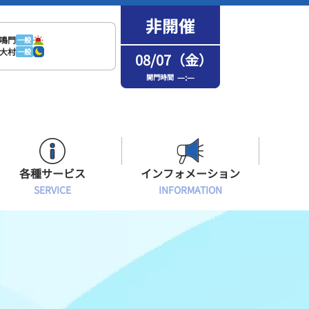
鳴門
一般
大村
一般
08/07（金）
—:—
開門時間
各種サービス
インフォメーション
SERVICE
INFORMATION
はまなPo！カード会員
場内フリーWi-Fiご案内
インフォメーション
メンバーズルーム会員
ボートレース浜名湖の楽しみ方
イベント・ファンサービス
選手応援横断幕について
オラレ浜松