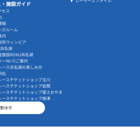
レーサーズファイル
ス・施設ガイド
クセス
内
情報
ーズルーム
案内
売所ウィンピア
vi浜名湖
覧施設ROKU浜名湖
ーWi-Fiご案内
レース浜名湖の楽しみ方
浜松
レースチケットショップ玉川
レースチケットショップ岩間
レースチケットショップ富士おやま
レースチケットショップ焼津
繁体字