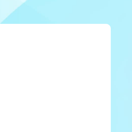
冠レース協賛キャンペーン
ボートレースチケットショップ玉川
＆スポンサー紹介
ボートレースチケットショップ岩間
出走表配布場所
ボートレースチケットショップ富士おやま
コンビニ出走表
ボートレースチケットショップ焼津