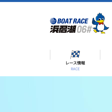
レース情報
RACE
シリーズインデックス
出場予定選手一覧
レース展望