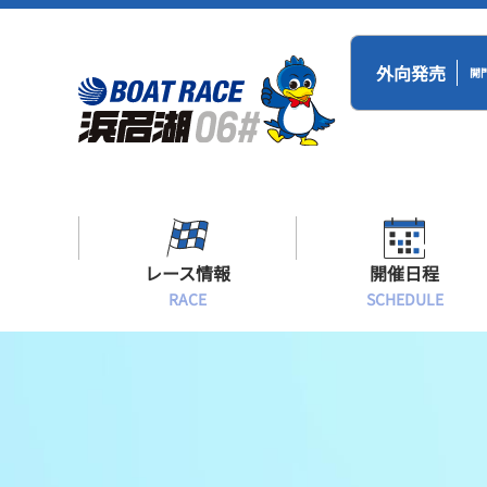
外向発売
開
レース情報
開催日程
RACE
SCHEDULE
シリーズインデックス
BR浜名湖・BT
開催日程
出場予定選手一覧
レース展望