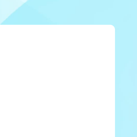
冠レース協賛キャンペーン
ボートレースチケットショップ玉川
＆スポンサー紹介
ボートレースチケットショップ岩間
出走表配布場所
ボートレースチケットショップ富士おやま
コンビニ出走表
ボートレースチケットショップ焼津