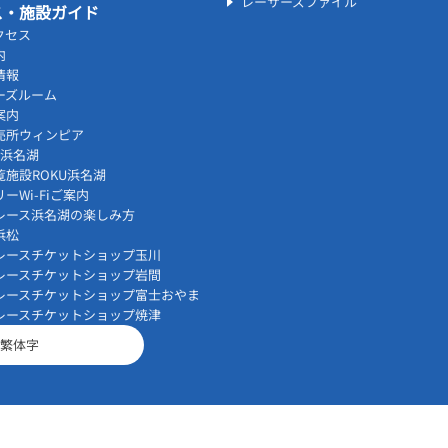
レーサーズファイル
ス・施設ガイド
クセス
内
情報
ーズルーム
案内
売所ウィンピア
vi浜名湖
覧施設ROKU浜名湖
ーWi-Fiご案内
レース浜名湖の楽しみ方
浜松
レースチケットショップ玉川
レースチケットショップ岩間
レースチケットショップ富士おやま
レースチケットショップ焼津
繁体字