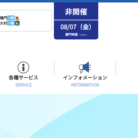
鳴門
一般
大村
一般
08/07（金）
—:—
開門時間
各種サービス
インフォメーション
SERVICE
INFORMATION
はまなPo！カード会員
場内フリーWi-Fiご案内
インフォメーション
メンバーズルーム会員
ボートレース浜名湖の楽しみ方
イベント・ファンサービス
選手応援横断幕について
オラレ浜松