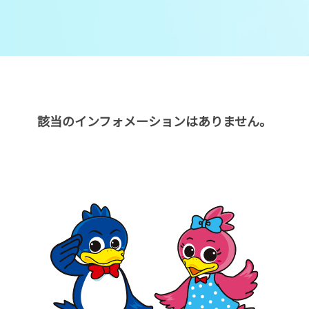
メンバーズルーム
レース別成績
グルメ案内
進入コース別選手成績
外向発売所ウィンピア
全国最近5節
該当のインフォメーションはありません。
Mooovi浜名湖
水面特性・進入コース別情報
特別観覧施設ROKU浜名湖
水面LIVE