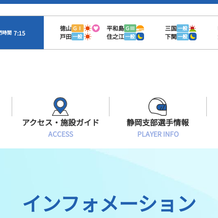
徳山
平和島
三国
ＧⅠ
ＧⅢ
一般
7:15
門時間
戸田
住之江
下関
一般
一般
一般
アクセス・施設ガイド
静岡支部選手情報
ACCESS
PLAYER INFO
Sオラレ浜松
交通アクセス
モーターランキング
静岡支部選手一覧
施設案内
ボートデータ
選手募集
インフォメーション
有料席情報
出目データ
レーサーズファイル