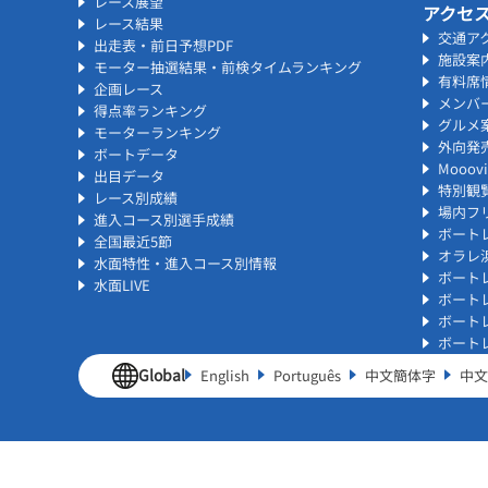
レース展望
アクセ
レース結果
交通ア
出走表・前日予想PDF
施設案
モーター抽選結果・前検タイムランキング
有料席
企画レース
メンバ
得点率ランキング
グルメ
モーターランキング
外向発
ボートデータ
Mooo
出目データ
特別観
レース別成績
場内フリ
進入コース別選手成績
ボート
全国最近5節
オラレ
水面特性・進入コース別情報
ボート
水面LIVE
ボート
ボート
ボート
Global
English
Português
中文簡体字
中文