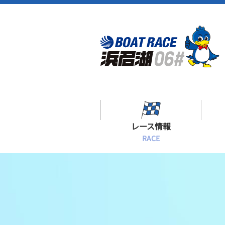
レース情報
RACE
シリーズインデックス
出場予定選手一覧
レース展望