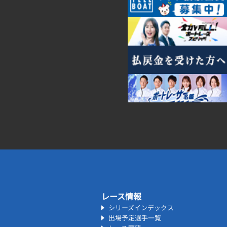
レース情報
シリーズインデックス
出場予定選手一覧