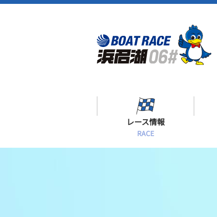
レース情報
RACE
シリーズインデックス
出場予定選手一覧
レース展望