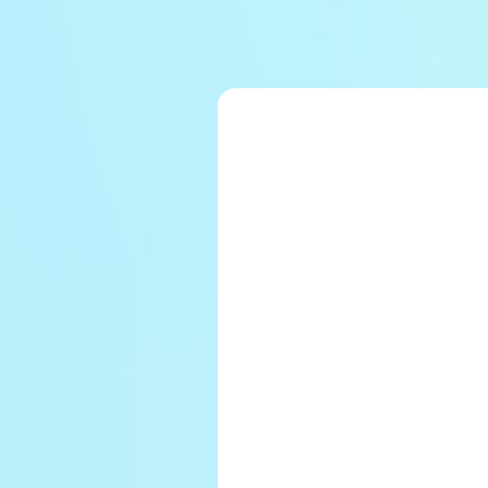
レース結果
出走表・前日予想PDF
モーター抽選結果・前検
企画レース
得点率ランキング