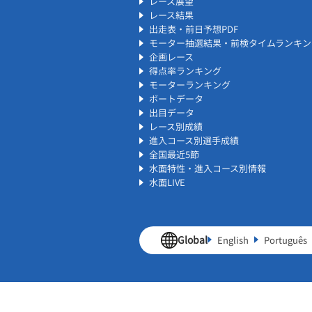
レース展望
レース結果
出走表・前日予想PDF
モーター抽選結果・前検タイムランキン
企画レース
得点率ランキング
モーターランキング
ボートデータ
出目データ
レース別成績
進入コース別選手成績
全国最近5節
水面特性・進入コース別情報
水面LIVE
Global
English
Português