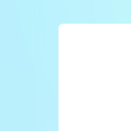
レース結果
出走表・前日予想PDF
モーター抽選結果・前検
企画レース
得点率ランキング