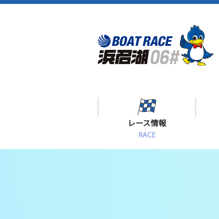
レース情報
RACE
シリーズインデックス
出場予定選手一覧
レース展望