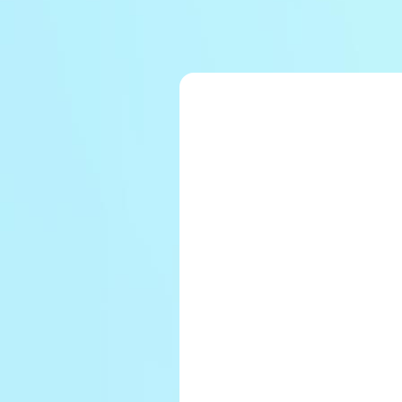
レース結果
出走表・前日予想PDF
モーター抽選結果・前検
企画レース
得点率ランキング