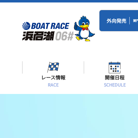
外向発売
開
レース情報
開催日程
RACE
SCHEDULE
シリーズインデックス
BR浜名湖・BT
開催日程
出場予定選手一覧
レース展望