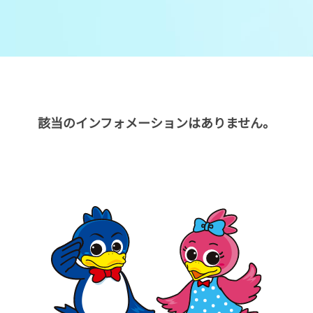
メンバーズルーム
レース別成績
グルメ案内
進入コース別選手成績
外向発売所ウィンピア
全国最近5節
該当のインフォメーションはありません。
Mooovi浜名湖
水面特性・進入コース別情報
特別観覧施設ROKU浜名湖
水面LIVE