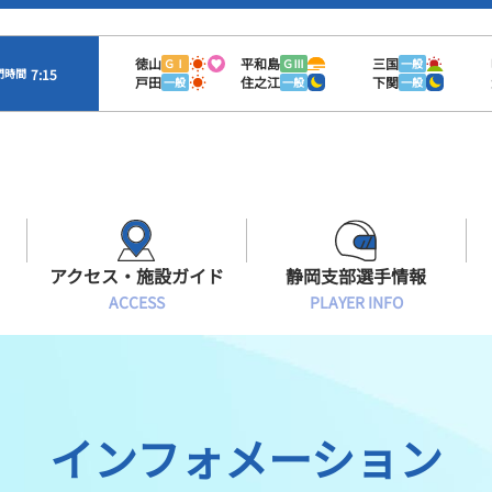
徳山
平和島
三国
ＧⅠ
ＧⅢ
一般
7:15
門時間
戸田
住之江
下関
一般
一般
一般
アクセス・施設ガイド
静岡支部選手情報
ACCESS
PLAYER INFO
Sオラレ浜松
交通アクセス
モーターランキング
静岡支部選手一覧
施設案内
ボートデータ
選手募集
インフォメーション
有料席情報
出目データ
レーサーズファイル