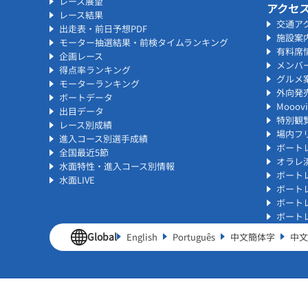
レース展望
アクセ
レース結果
交通ア
出走表・前日予想PDF
施設案
モーター抽選結果・前検タイムランキング
有料席
企画レース
メンバ
得点率ランキング
グルメ
モーターランキング
外向発
ボートデータ
Mooo
出目データ
特別観
レース別成績
場内フリ
進入コース別選手成績
ボート
全国最近5節
オラレ
水面特性・進入コース別情報
ボート
水面LIVE
ボート
ボート
ボート
Global
English
Português
中文簡体字
中文