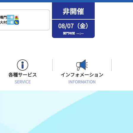
鳴門
一般
大村
一般
08/07（金）
—:—
開門時間
各種サービス
インフォメーション
SERVICE
INFORMATION
はまなPo！カード会員
場内フリーWi-Fiご案内
インフォメーション
メンバーズルーム会員
ボートレース浜名湖の楽しみ方
イベント・ファンサービス
選手応援横断幕について
オラレ浜松