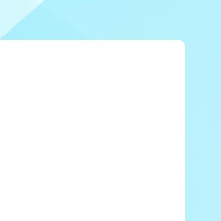
冠レース協賛キャンペーン
ボートレースチケットショップ玉川
＆スポンサー紹介
ボートレースチケットショップ岩間
出走表配布場所
ボートレースチケットショップ富士おやま
コンビニ出走表
ボートレースチケットショップ焼津