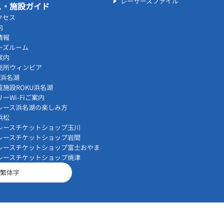
レーサーズファイル
ス・施設ガイド
クセス
内
情報
ーズルーム
案内
売所ウィンピア
vi浜名湖
覧施設ROKU浜名湖
ーWi-Fiご案内
レース浜名湖の楽しみ方
浜松
レースチケットショップ玉川
レースチケットショップ岩間
レースチケットショップ富士おやま
レースチケットショップ焼津
繁体字