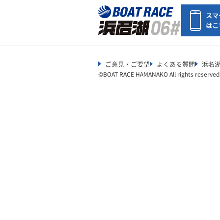
スマ
はこ
ご意見・ご要望
よくある質問
浜名
©︎
BOAT RACE HAMANAKO All rights reserved