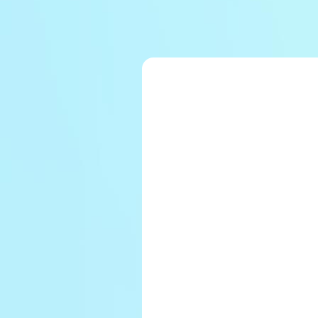
レース結果
出走表・前日予想PDF
モーター抽選結果・前検
企画レース
得点率ランキング