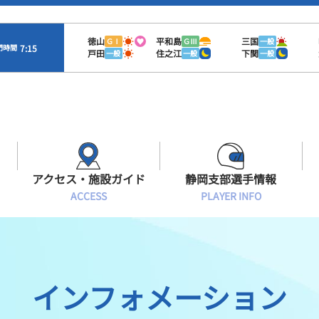
徳山
平和島
三国
ＧⅠ
ＧⅢ
一般
7:15
門時間
戸田
住之江
下関
一般
一般
一般
アクセス・施設ガイド
静岡支部選手情報
ACCESS
PLAYER INFO
Sオラレ浜松
交通アクセス
モーターランキング
静岡支部選手一覧
施設案内
ボートデータ
選手募集
インフォメーション
有料席情報
出目データ
レーサーズファイル