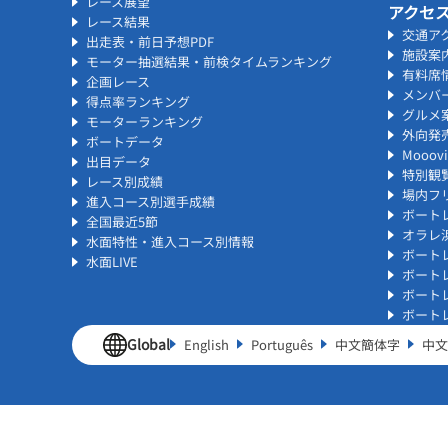
レース展望
アクセ
レース結果
交通ア
出走表・前日予想PDF
施設案
モーター抽選結果・前検タイムランキング
有料席
企画レース
メンバ
得点率ランキング
グルメ
モーターランキング
外向発
ボートデータ
Mooo
出目データ
特別観
レース別成績
場内フリ
進入コース別選手成績
ボート
全国最近5節
オラレ
水面特性・進入コース別情報
ボート
水面LIVE
ボート
ボート
ボート
Global
English
Português
中文簡体字
中文