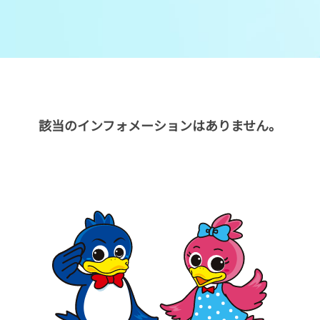
メンバーズルーム
レース別成績
グルメ案内
進入コース別選手成績
外向発売所ウィンピア
全国最近5節
該当のインフォメーションはありません。
Mooovi浜名湖
水面特性・進入コース別情報
特別観覧施設ROKU浜名湖
水面LIVE