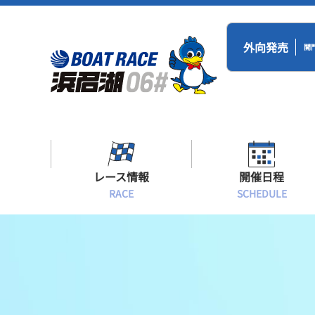
外向発売
開
レース情報
開催日程
RACE
SCHEDULE
シリーズインデックス
BR浜名湖・BT
開催日程
出場予定選手一覧
レース展望