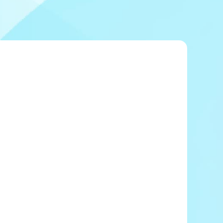
冠レース協賛キャンペーン
ボートレースチケットショップ玉川
＆スポンサー紹介
ボートレースチケットショップ岩間
出走表配布場所
ボートレースチケットショップ富士おやま
コンビニ出走表
ボートレースチケットショップ焼津