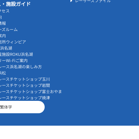
レーサーズファイル
ス・施設ガイド
クセス
内
情報
ーズルーム
案内
売所ウィンピア
vi浜名湖
覧施設ROKU浜名湖
ーWi-Fiご案内
レース浜名湖の楽しみ方
浜松
レースチケットショップ玉川
レースチケットショップ岩間
レースチケットショップ富士おやま
レースチケットショップ焼津
繁体字