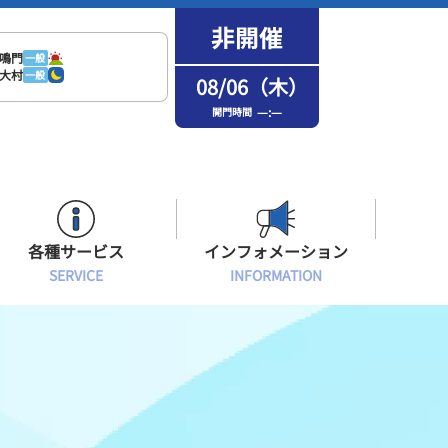
鳴門
一般
大村
一般
08/06（木）
—:—
開門時間
各種サービス
インフォメーション
SERVICE
INFORMATION
はまなPo！カード会員
場内フリーWi-Fiご案内
インフォメーション
メンバーズルーム会員
ボートレース浜名湖の楽しみ方
イベント・ファンサービス
選手応援横断幕について
オラレ浜松