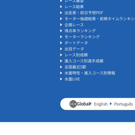
レース展望
レース結果
出走表・前日予想PDF
モーター抽選結果・前検タイムランキン
企画レース
得点率ランキング
モーターランキング
ボートデータ
出目データ
レース別成績
進入コース別選手成績
全国最近5節
水面特性・進入コース別情報
水面LIVE
Global
English
Português