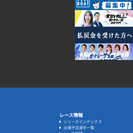
レース情報
シリーズインデックス
出場予定選手一覧