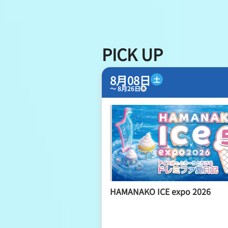
レース結果
出走表・前日予想PDF
PICK UP
モーター抽選結果・前検
8月08日
土
〜 8月26日
水
企画レース
得点率ランキング
HAMANAKO ICE expo 2026