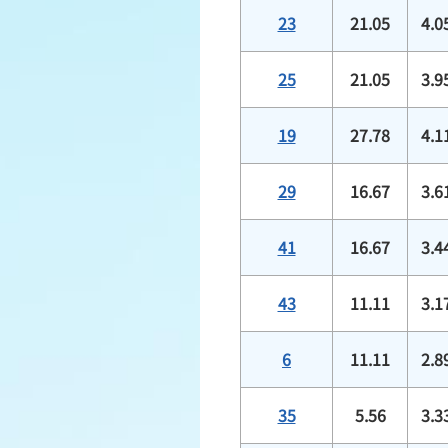
23
21.05
4.0
25
21.05
3.9
19
27.78
4.1
29
16.67
3.6
41
16.67
3.4
43
11.11
3.1
6
11.11
2.8
35
5.56
3.3