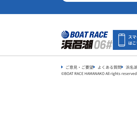
スマ
はこ
ご意見・ご要望
よくある質問
浜名
©︎
BOAT RACE HAMANAKO All rights reserved