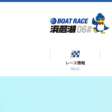
レース情報
RACE
シリーズインデックス
出場予定選手一覧
レース展望