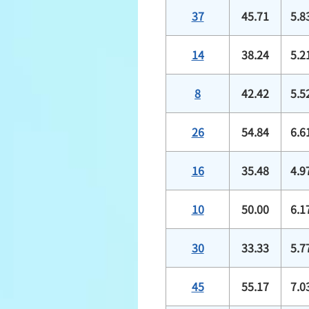
37
45.71
5.8
14
38.24
5.2
8
42.42
5.5
26
54.84
6.6
16
35.48
4.9
10
50.00
6.1
30
33.33
5.7
45
55.17
7.0