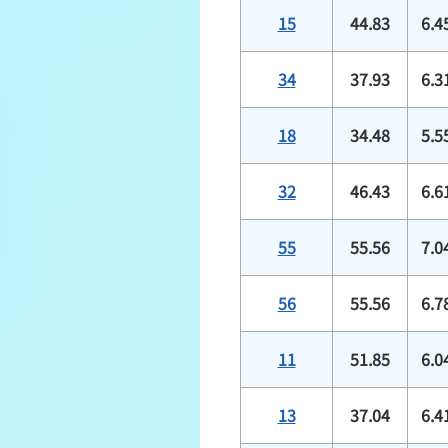
15
44.83
6.4
34
37.93
6.3
18
34.48
5.5
32
46.43
6.6
55
55.56
7.0
56
55.56
6.7
11
51.85
6.0
13
37.04
6.4