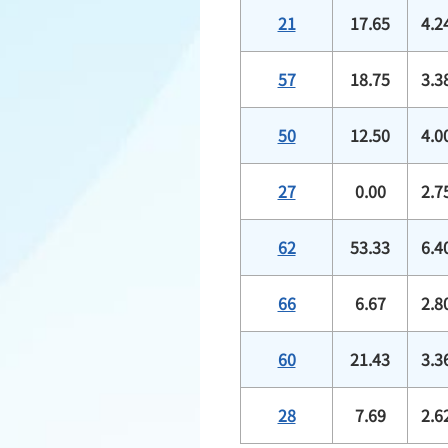
21
17.65
4.2
57
18.75
3.3
50
12.50
4.0
27
0.00
2.7
62
53.33
6.4
66
6.67
2.8
60
21.43
3.3
28
7.69
2.6