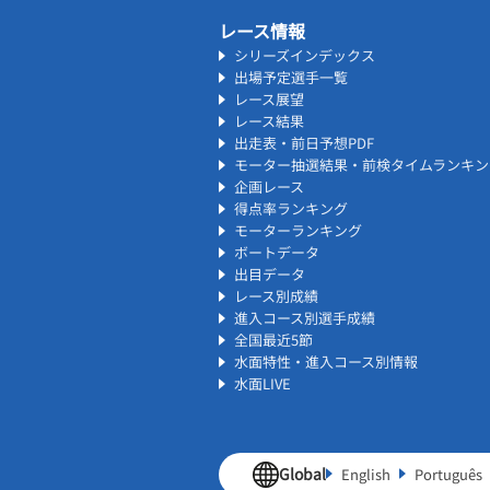
レース情報
シリーズインデックス
出場予定選手一覧
レース展望
レース結果
出走表・前日予想PDF
モーター抽選結果・前検タイムランキン
企画レース
得点率ランキング
モーターランキング
ボートデータ
出目データ
レース別成績
進入コース別選手成績
全国最近5節
水面特性・進入コース別情報
水面LIVE
Global
English
Português