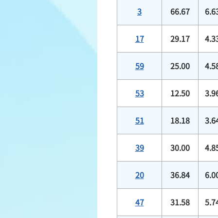
3
66.67
6.6
17
29.17
4.3
59
25.00
4.5
53
12.50
3.9
51
18.18
3.6
39
30.00
4.8
20
36.84
6.0
47
31.58
5.7