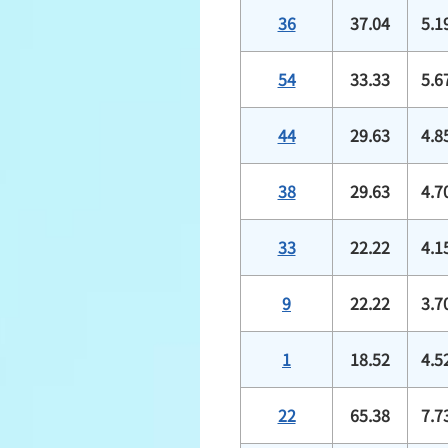
36
37.04
5.1
54
33.33
5.6
44
29.63
4.8
38
29.63
4.7
33
22.22
4.1
9
22.22
3.7
1
18.52
4.5
22
65.38
7.7