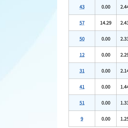
43
0.00
2.4
57
14.29
2.4
50
0.00
2.3
12
0.00
2.2
31
0.00
2.1
41
0.00
1.4
51
0.00
1.3
9
0.00
1.2