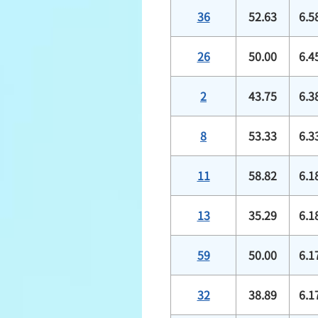
36
52.63
6.5
26
50.00
6.4
2
43.75
6.3
8
53.33
6.3
11
58.82
6.1
13
35.29
6.1
59
50.00
6.1
32
38.89
6.1