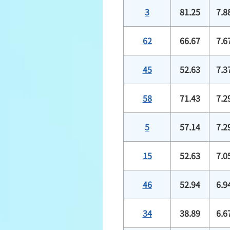
3
81.25
7.8
62
66.67
7.6
45
52.63
7.3
58
71.43
7.2
5
57.14
7.2
15
52.63
7.0
46
52.94
6.9
34
38.89
6.6