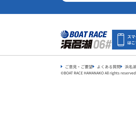
スマ
はこ
ご意見・ご要望
よくある質問
浜名
©︎
BOAT RACE HAMANAKO All rights reserved