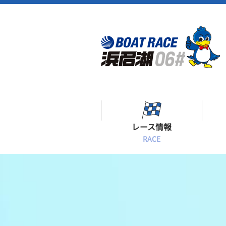
レース情報
RACE
シリーズインデックス
出場予定選手一覧
レース展望