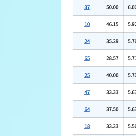
37
50.00
6.0
10
46.15
5.9
24
35.29
5.7
65
28.57
5.7
25
40.00
5.7
47
33.33
5.6
64
37.50
5.6
18
33.33
5.5