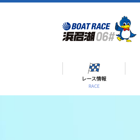
レース情報
RACE
シリーズインデックス
出場予定選手一覧
レース展望