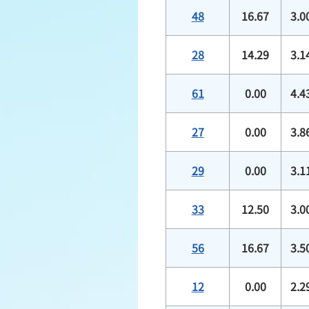
48
16.67
3.0
28
14.29
3.1
61
0.00
4.4
27
0.00
3.8
29
0.00
3.1
33
12.50
3.0
56
16.67
3.5
12
0.00
2.2