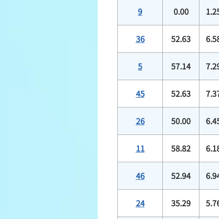
9
0.00
1.2
36
52.63
6.5
5
57.14
7.2
45
52.63
7.3
26
50.00
6.4
11
58.82
6.1
46
52.94
6.9
24
35.29
5.7