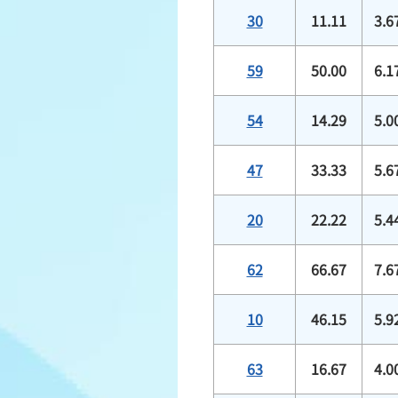
30
11.11
3.6
59
50.00
6.1
54
14.29
5.0
47
33.33
5.6
20
22.22
5.4
62
66.67
7.6
10
46.15
5.9
63
16.67
4.0