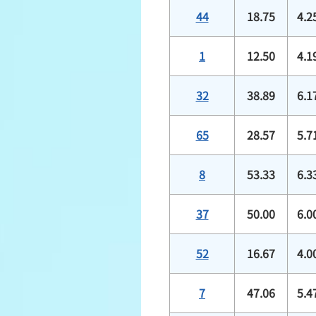
44
18.75
4.2
1
12.50
4.1
32
38.89
6.1
65
28.57
5.7
8
53.33
6.3
37
50.00
6.0
52
16.67
4.0
7
47.06
5.4