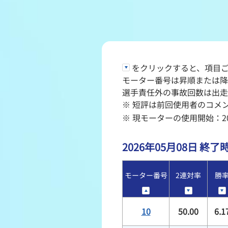
レース結果
出走表・前日予想PDF
をクリックすると、項目ご
モーター抽選結果・前検
モーター番号は昇順または降
選手責任外の事故回数は出走
企画レース
※ 短評は前回使用者のコメ
※ 現モーターの使用開始：20
得点率ランキング
2026年05月08日 終了
モーター番号
2連対率
勝
10
50.00
6.1