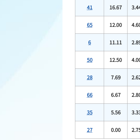
41
16.67
3.4
65
12.00
4.6
6
11.11
2.8
50
12.50
4.0
28
7.69
2.6
66
6.67
2.8
35
5.56
3.3
27
0.00
2.7