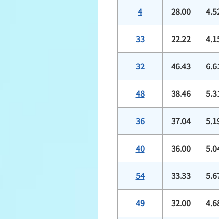
4
28.00
4.5
33
22.22
4.1
32
46.43
6.6
48
38.46
5.3
36
37.04
5.1
40
36.00
5.0
54
33.33
5.6
49
32.00
4.6