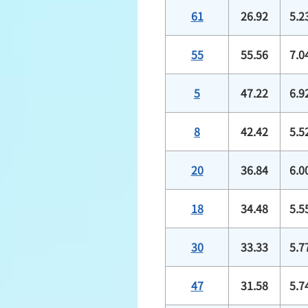
61
26.92
5.2
55
55.56
7.0
5
47.22
6.9
8
42.42
5.5
20
36.84
6.0
18
34.48
5.5
30
33.33
5.7
47
31.58
5.7