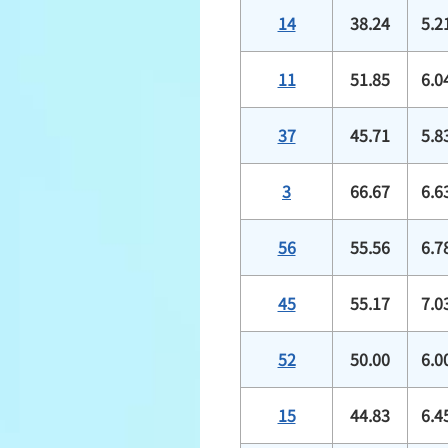
14
38.24
5.2
11
51.85
6.0
37
45.71
5.8
3
66.67
6.6
56
55.56
6.7
45
55.17
7.0
52
50.00
6.0
15
44.83
6.4