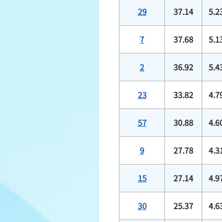
29
37.14
5.2
7
37.68
5.1
2
36.92
5.4
23
33.82
4.7
57
30.88
4.6
9
27.78
4.3
15
27.14
4.9
30
25.37
4.6