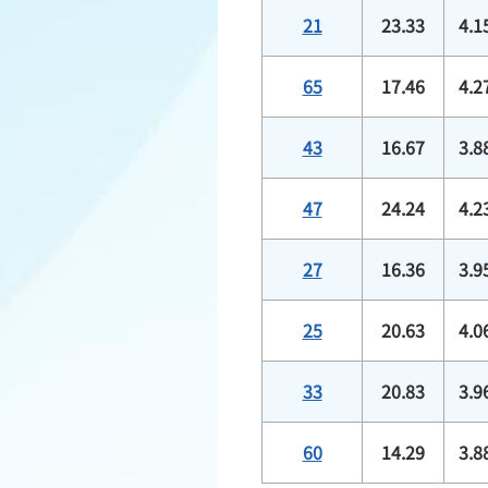
21
23.33
4.1
65
17.46
4.2
43
16.67
3.8
47
24.24
4.2
27
16.36
3.9
25
20.63
4.0
33
20.83
3.9
60
14.29
3.8