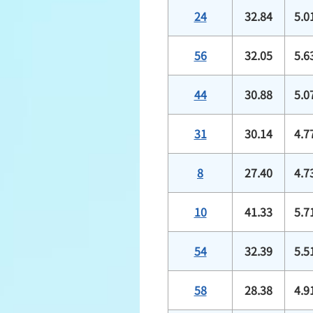
24
32.84
5.0
56
32.05
5.6
44
30.88
5.0
31
30.14
4.7
8
27.40
4.7
10
41.33
5.7
54
32.39
5.5
58
28.38
4.9