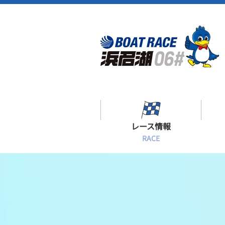
レース情報
RACE
シリーズインデックス
出場予定選手一覧
レース展望