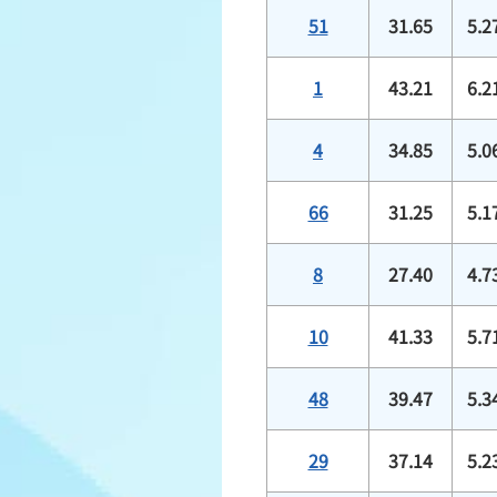
51
31.65
5.2
1
43.21
6.2
4
34.85
5.0
66
31.25
5.1
8
27.40
4.7
10
41.33
5.7
48
39.47
5.3
29
37.14
5.2