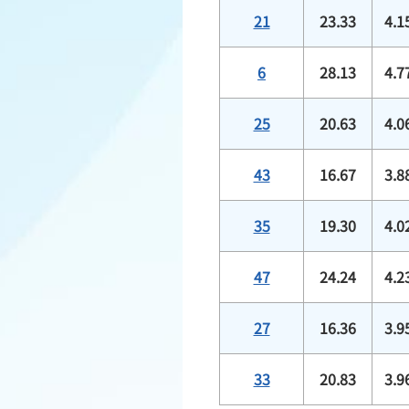
21
23.33
4.1
6
28.13
4.7
25
20.63
4.0
43
16.67
3.8
35
19.30
4.0
47
24.24
4.2
27
16.36
3.9
33
20.83
3.9