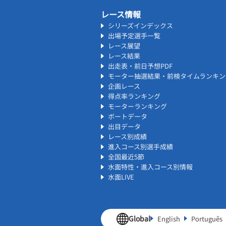
レース情報
シリーズインデックス
出場予定選手一覧
レース展望
レース結果
出走表・前日予想PDF
モーター抽選結果・前検タイムランキン
企画レース
得点率ランキング
モーターランキング
ボートデータ
出目データ
レース別成績
進入コース別選手成績
全国最近5節
水面特性・進入コース別情報
水面LIVE
Global
English
Português