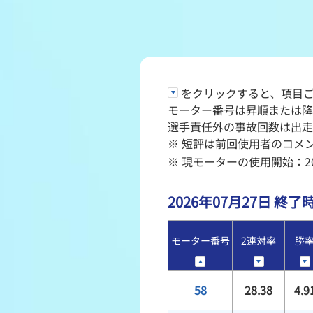
レース結果
出走表・前日予想PDF
をクリックすると、項目ご
モーター抽選結果・前検
モーター番号は昇順または降
選手責任外の事故回数は出走
企画レース
※ 短評は前回使用者のコメ
※ 現モーターの使用開始：20
得点率ランキング
2026年07月27日 終了
モーター番号
2連対率
勝
58
28.38
4.9