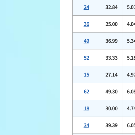
24
32.84
5.0
36
25.00
4.0
49
36.99
5.3
52
33.33
5.1
15
27.14
4.9
62
49.30
6.0
18
30.00
4.7
34
39.39
6.0