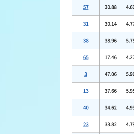
57
30.88
4.6
31
30.14
4.7
38
38.96
5.7
65
17.46
4.2
3
47.06
5.9
13
37.66
5.9
40
34.62
4.9
23
33.82
4.7