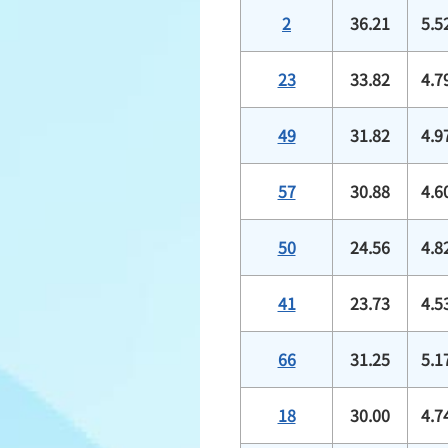
2
36.21
5.5
23
33.82
4.7
49
31.82
4.9
57
30.88
4.6
50
24.56
4.8
41
23.73
4.5
66
31.25
5.1
18
30.00
4.7