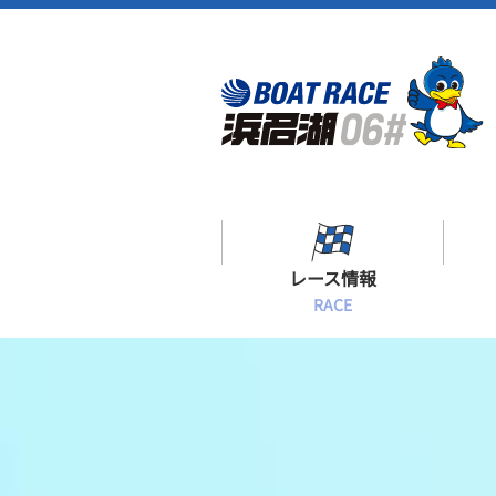
レース情報
RACE
シリーズインデックス
出場予定選手一覧
レース展望