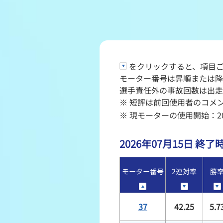
レース結果
出走表・前日予想PDF
をクリックすると、項目ご
モーター抽選結果・前検
モーター番号は昇順または降
選手責任外の事故回数は出走
企画レース
※ 短評は前回使用者のコメ
※ 現モーターの使用開始：20
得点率ランキング
2026年07月15日 終了
モーター番号
2連対率
勝
37
42.25
5.7