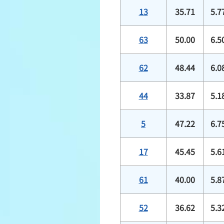
13
35.71
5.7
63
50.00
6.5
62
48.44
6.0
44
33.87
5.1
5
47.22
6.7
17
45.45
5.6
61
40.00
5.8
52
36.62
5.3