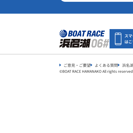
スマ
はこ
ご意見・ご要望
よくある質問
浜名
©︎
BOAT RACE HAMANAKO All rights reserved