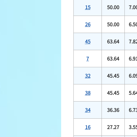
15
50.00
7.0
26
50.00
6.5
45
63.64
7.8
7
63.64
6.9
32
45.45
6.0
38
45.45
5.6
34
36.36
6.7
16
27.27
3.5