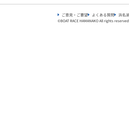
ご意見・ご要望
よくある質問
浜名
©︎
BOAT RACE HAMANAKO All rights reserved