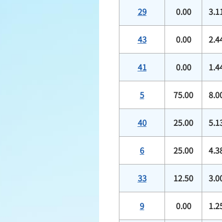
29
0.00
3.1
43
0.00
2.4
41
0.00
1.4
5
75.00
8.0
40
25.00
5.1
6
25.00
4.3
33
12.50
3.0
9
0.00
1.2