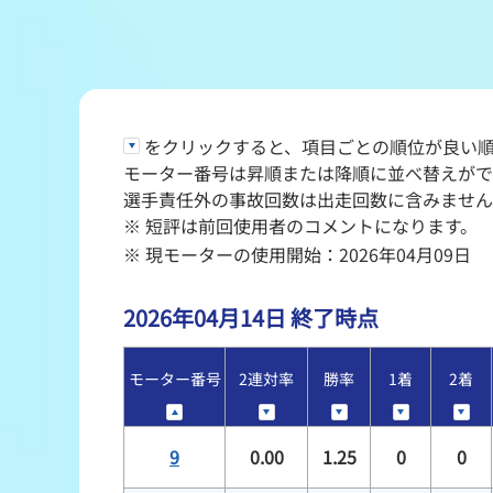
レース結果
出走表・前日予想PDF
をクリックすると、項目ごとの順位が良い順
モーター抽選結果・前検タイムランキング
モーター番号は昇順または降順に並べ替えがで
選手責任外の事故回数は出走回数に含みません
企画レース
※ 短評は前回使用者のコメントになります。
※ 現モーターの使用開始：2026年04月09日
得点率ランキング
2026年04月14日 終了時点
モーター番号
2連対率
勝率
1着
2着
9
0.00
1.25
0
0