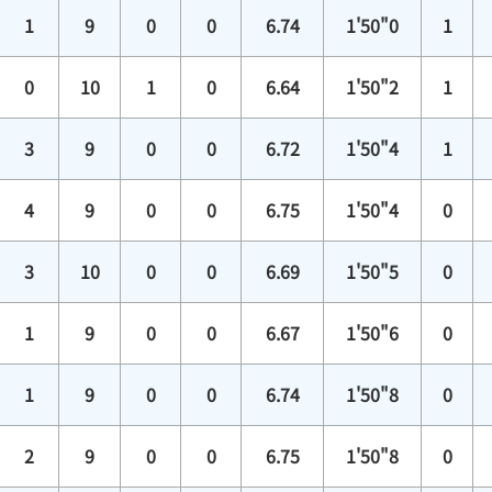
1
9
0
0
6.74
1'50"0
1
0
10
1
0
6.64
1'50"2
1
3
9
0
0
6.72
1'50"4
1
4
9
0
0
6.75
1'50"4
0
3
10
0
0
6.69
1'50"5
0
1
9
0
0
6.67
1'50"6
0
1
9
0
0
6.74
1'50"8
0
2
9
0
0
6.75
1'50"8
0