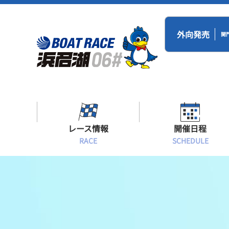
外向発売
開
レース情報
開催日程
RACE
SCHEDULE
シリーズインデックス
BR浜名湖・BT
開催日程
出場予定選手一覧
レース展望