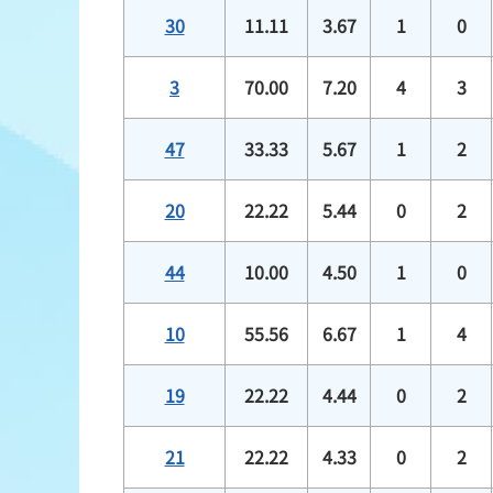
30
11.11
3.67
1
0
3
70.00
7.20
4
3
47
33.33
5.67
1
2
20
22.22
5.44
0
2
44
10.00
4.50
1
0
10
55.56
6.67
1
4
19
22.22
4.44
0
2
21
22.22
4.33
0
2