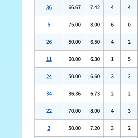
36
66.67
7.42
4
4
5
75.00
8.00
6
0
26
50.00
6.50
4
2
11
60.00
6.30
1
5
24
50.00
6.60
3
2
34
36.36
6.73
2
2
22
70.00
8.00
4
3
2
50.00
7.20
3
2