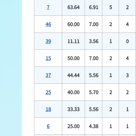
7
63.64
6.91
5
2
46
60.00
7.00
2
4
39
11.11
3.56
1
0
15
50.00
7.00
2
4
37
44.44
5.56
1
3
25
40.00
5.70
2
2
18
33.33
5.56
2
1
6
25.00
4.38
1
1