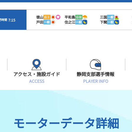
徳山
平和島
三国
ＧⅠ
ＧⅢ
一般
7:15
門時間
戸田
住之江
下関
一般
一般
一般
アクセス・施設ガイド
静岡支部選手情報
ACCESS
PLAYER INFO
Sオラレ浜松
交通アクセス
モーターランキング
静岡支部選手一覧
施設案内
ボートデータ
選手募集
モーターデータ詳細
有料席情報
出目データ
レーサーズファイル