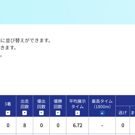
メンバーズルーム
レース別成績
グルメ案内
進入コース別選手成績
に並び替えができます。
外向発売所ウィンピア
全国最近5節
きます。
。
Mooovi浜名湖
水面特性・進入コース別情報
特別観覧施設ROKU浜名湖
水面LIVE
出走
優出
優勝
平均展示
最高タイム
3着
回数
回数
回数
タイム
（1800m）
逃げ
ま
0
8
0
0
6.72
-
0