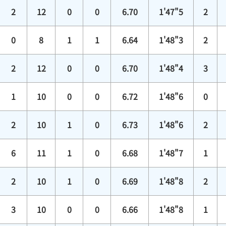
2
12
0
0
6.70
1'47"5
2
0
8
1
1
6.64
1'48"3
2
2
12
0
0
6.70
1'48"4
3
1
10
0
0
6.72
1'48"6
0
2
10
1
0
6.73
1'48"6
2
6
11
1
0
6.68
1'48"7
1
2
10
1
0
6.69
1'48"8
2
3
10
0
0
6.66
1'48"8
1