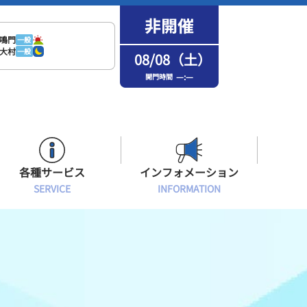
鳴門
一般
大村
一般
08/08（土）
—:—
開門時間
各種サービス
インフォメーション
SERVICE
INFORMATION
はまなPo！カード会員
場内フリーWi-Fiご案内
インフォメーション
メンバーズルーム会員
ボートレース浜名湖の楽しみ方
イベント・ファンサービス
選手応援横断幕について
オラレ浜松