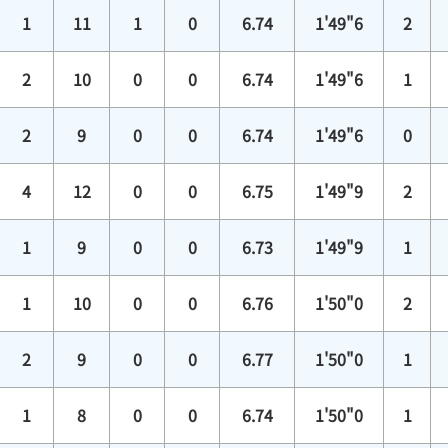
1
11
1
0
6.74
1'49"6
2
2
10
0
0
6.74
1'49"6
1
2
9
0
0
6.74
1'49"6
0
4
12
0
0
6.75
1'49"9
2
1
9
0
0
6.73
1'49"9
1
1
10
0
0
6.76
1'50"0
2
2
9
0
0
6.77
1'50"0
1
1
8
0
0
6.74
1'50"0
1