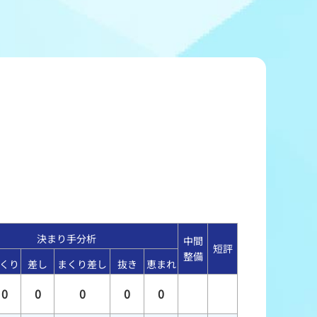
冠レース協賛キャンペーン
ボートレースチケットショップ玉川
＆スポンサー紹介
ボートレースチケットショップ岩間
出走表配布場所
ボートレースチケットショップ富士おやま
コンビニ出走表
ボートレースチケットショップ焼津
決まり手分析
中間
短評
整備
くり
差し
まくり差し
抜き
恵まれ
0
0
0
0
0