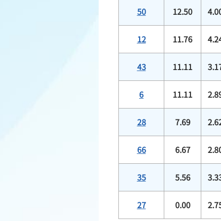
50
12.50
4.0
12
11.76
4.2
43
11.11
3.1
6
11.11
2.8
28
7.69
2.6
66
6.67
2.8
35
5.56
3.3
27
0.00
2.7