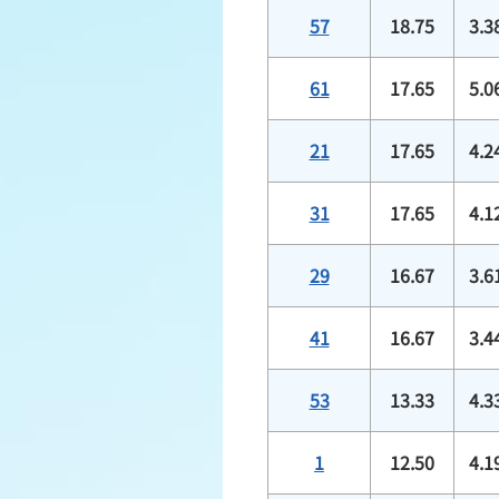
57
18.75
3.3
61
17.65
5.0
21
17.65
4.2
31
17.65
4.1
29
16.67
3.6
41
16.67
3.4
53
13.33
4.3
1
12.50
4.1