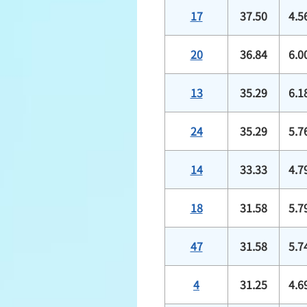
17
37.50
4.5
20
36.84
6.0
13
35.29
6.1
24
35.29
5.7
14
33.33
4.7
18
31.58
5.7
47
31.58
5.7
4
31.25
4.6