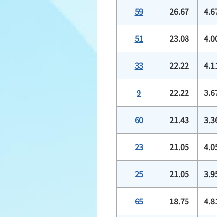
59
26.67
4.6
51
23.08
4.0
33
22.22
4.1
9
22.22
3.6
60
21.43
3.3
23
21.05
4.0
25
21.05
3.9
65
18.75
4.8