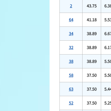
2
43.75
6.3
64
41.18
5.5
34
38.89
6.6
32
38.89
6.1
38
38.89
5.5
58
37.50
5.5
63
37.50
5.4
52
37.50
5.2