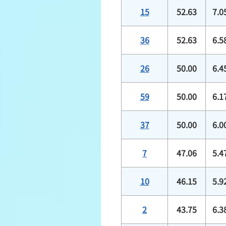
15
52.63
7.0
36
52.63
6.5
26
50.00
6.4
59
50.00
6.1
37
50.00
6.0
7
47.06
5.4
10
46.15
5.9
2
43.75
6.3