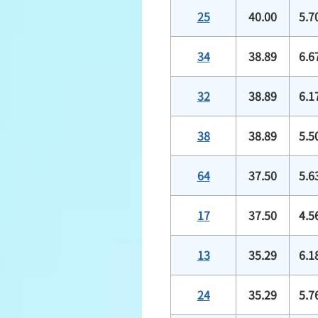
25
40.00
5.7
34
38.89
6.6
32
38.89
6.1
38
38.89
5.5
64
37.50
5.6
17
37.50
4.5
13
35.29
6.1
24
35.29
5.7