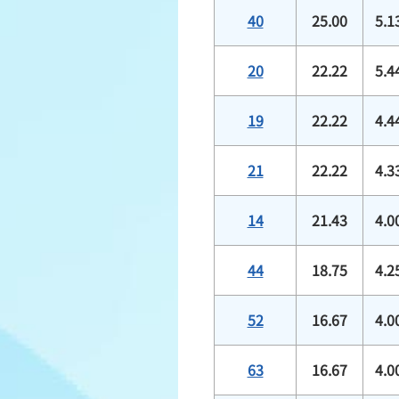
40
25.00
5.1
20
22.22
5.4
19
22.22
4.4
21
22.22
4.3
14
21.43
4.0
44
18.75
4.2
52
16.67
4.0
63
16.67
4.0