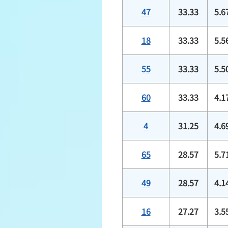
47
33.33
5.6
18
33.33
5.5
55
33.33
5.5
60
33.33
4.1
4
31.25
4.6
65
28.57
5.7
49
28.57
4.1
16
27.27
3.5