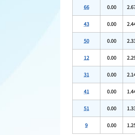
66
0.00
2.6
43
0.00
2.4
50
0.00
2.3
12
0.00
2.2
31
0.00
2.1
41
0.00
1.4
51
0.00
1.3
9
0.00
1.2